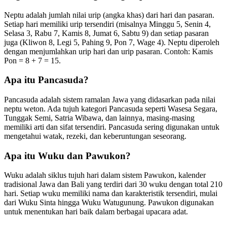
Neptu adalah jumlah nilai urip (angka khas) dari hari dan pasaran.
Setiap hari memiliki urip tersendiri (misalnya Minggu 5, Senin 4,
Selasa 3, Rabu 7, Kamis 8, Jumat 6, Sabtu 9) dan setiap pasaran
juga (Kliwon 8, Legi 5, Pahing 9, Pon 7, Wage 4). Neptu diperoleh
dengan menjumlahkan urip hari dan urip pasaran. Contoh: Kamis
Pon = 8 + 7 = 15.
Apa itu Pancasuda?
Pancasuda adalah sistem ramalan Jawa yang didasarkan pada nilai
neptu weton. Ada tujuh kategori Pancasuda seperti Wasesa Segara,
Tunggak Semi, Satria Wibawa, dan lainnya, masing-masing
memiliki arti dan sifat tersendiri. Pancasuda sering digunakan untuk
mengetahui watak, rezeki, dan keberuntungan seseorang.
Apa itu Wuku dan Pawukon?
Wuku adalah siklus tujuh hari dalam sistem Pawukon, kalender
tradisional Jawa dan Bali yang terdiri dari 30 wuku dengan total 210
hari. Setiap wuku memiliki nama dan karakteristik tersendiri, mulai
dari Wuku Sinta hingga Wuku Watugunung. Pawukon digunakan
untuk menentukan hari baik dalam berbagai upacara adat.