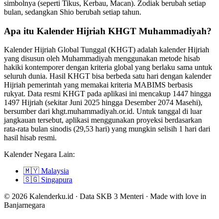
simbolnya (seperti Tikus, Kerbau, Macan). Zodiak berubah setiap
bulan, sedangkan Shio berubah setiap tahun.
Apa itu Kalender Hijriah KHGT Muhammadiyah?
Kalender Hijriah Global Tunggal (KHGT) adalah kalender Hijriah
yang disusun oleh Muhammadiyah menggunakan metode hisab
hakiki kontemporer dengan kriteria global yang berlaku sama untuk
seluruh dunia. Hasil KHGT bisa berbeda satu hari dengan kalender
Hijriah pemerintah yang memakai kriteria MABIMS berbasis
rukyat. Data resmi KHGT pada aplikasi ini mencakup 1447 hingga
1497 Hijriah (sekitar Juni 2025 hingga Desember 2074 Masehi),
bersumber dari khgt.muhammadiyah.or.id. Untuk tanggal di luar
jangkauan tersebut, aplikasi menggunakan proyeksi berdasarkan
rata-rata bulan sinodis (29,53 hari) yang mungkin selisih 1 hari dari
hasil hisab resmi.
Kalender Negara Lain:
🇲🇾
Malaysia
🇸🇬
Singapura
© 2026 Kalenderku.id · Data SKB 3 Menteri · Made with love in
Banjarnegara