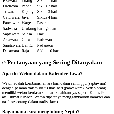
Ekawara
Luang
Siklus 1 hari
Dwiwara
Pepet
Siklus 2 hari
Triwara
Kajeng
Siklus 3 hari
Caturwara
Jaya
Siklus 4 hari
Pancawara
Wage
Pasaran
Sadwara
Urukung
Paringkelan
Saptawara
Selasa
Hari
Astawara
Guru
Padewan
Sangawara
Dangu
Padangon
Dasawara
Raja
Siklus 10 hari
Pertanyaan yang Sering Ditanyakan
Apa itu Weton dalam Kalender Jawa?
Weton adalah kombinasi antara hari dalam seminggu (saptawara)
dengan pasaran dalam siklus lima hari (pancawara). Setiap orang
memiliki weton berdasarkan hari kelahirannya, seperti Kamis Pon
atau Jumat Kliwon. Weton dipercaya menggambarkan karakter dan
nasib seseorang dalam tradisi Jawa.
Bagaimana cara menghitung Neptu?