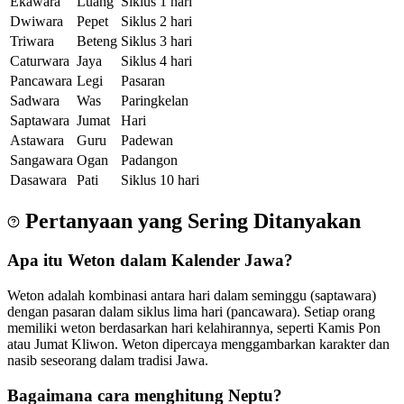
Ekawara
Luang
Siklus 1 hari
Dwiwara
Pepet
Siklus 2 hari
Triwara
Beteng
Siklus 3 hari
Caturwara
Jaya
Siklus 4 hari
Pancawara
Legi
Pasaran
Sadwara
Was
Paringkelan
Saptawara
Jumat
Hari
Astawara
Guru
Padewan
Sangawara
Ogan
Padangon
Dasawara
Pati
Siklus 10 hari
Pertanyaan yang Sering Ditanyakan
Apa itu Weton dalam Kalender Jawa?
Weton adalah kombinasi antara hari dalam seminggu (saptawara)
dengan pasaran dalam siklus lima hari (pancawara). Setiap orang
memiliki weton berdasarkan hari kelahirannya, seperti Kamis Pon
atau Jumat Kliwon. Weton dipercaya menggambarkan karakter dan
nasib seseorang dalam tradisi Jawa.
Bagaimana cara menghitung Neptu?