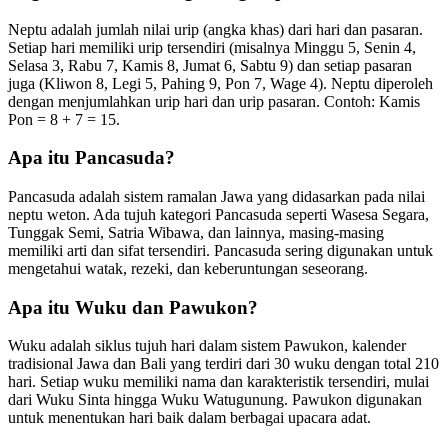
Neptu adalah jumlah nilai urip (angka khas) dari hari dan pasaran.
Setiap hari memiliki urip tersendiri (misalnya Minggu 5, Senin 4,
Selasa 3, Rabu 7, Kamis 8, Jumat 6, Sabtu 9) dan setiap pasaran
juga (Kliwon 8, Legi 5, Pahing 9, Pon 7, Wage 4). Neptu diperoleh
dengan menjumlahkan urip hari dan urip pasaran. Contoh: Kamis
Pon = 8 + 7 = 15.
Apa itu Pancasuda?
Pancasuda adalah sistem ramalan Jawa yang didasarkan pada nilai
neptu weton. Ada tujuh kategori Pancasuda seperti Wasesa Segara,
Tunggak Semi, Satria Wibawa, dan lainnya, masing-masing
memiliki arti dan sifat tersendiri. Pancasuda sering digunakan untuk
mengetahui watak, rezeki, dan keberuntungan seseorang.
Apa itu Wuku dan Pawukon?
Wuku adalah siklus tujuh hari dalam sistem Pawukon, kalender
tradisional Jawa dan Bali yang terdiri dari 30 wuku dengan total 210
hari. Setiap wuku memiliki nama dan karakteristik tersendiri, mulai
dari Wuku Sinta hingga Wuku Watugunung. Pawukon digunakan
untuk menentukan hari baik dalam berbagai upacara adat.