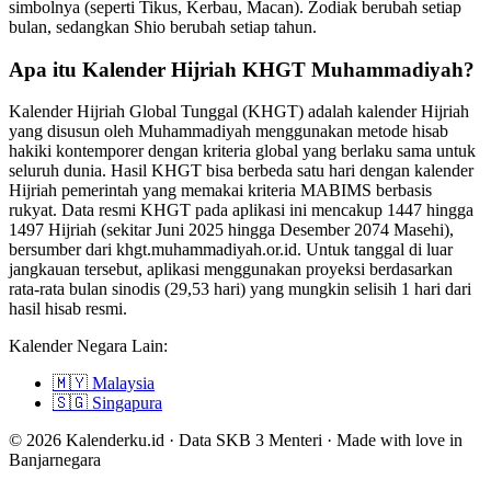
simbolnya (seperti Tikus, Kerbau, Macan). Zodiak berubah setiap
bulan, sedangkan Shio berubah setiap tahun.
Apa itu Kalender Hijriah KHGT Muhammadiyah?
Kalender Hijriah Global Tunggal (KHGT) adalah kalender Hijriah
yang disusun oleh Muhammadiyah menggunakan metode hisab
hakiki kontemporer dengan kriteria global yang berlaku sama untuk
seluruh dunia. Hasil KHGT bisa berbeda satu hari dengan kalender
Hijriah pemerintah yang memakai kriteria MABIMS berbasis
rukyat. Data resmi KHGT pada aplikasi ini mencakup 1447 hingga
1497 Hijriah (sekitar Juni 2025 hingga Desember 2074 Masehi),
bersumber dari khgt.muhammadiyah.or.id. Untuk tanggal di luar
jangkauan tersebut, aplikasi menggunakan proyeksi berdasarkan
rata-rata bulan sinodis (29,53 hari) yang mungkin selisih 1 hari dari
hasil hisab resmi.
Kalender Negara Lain:
🇲🇾
Malaysia
🇸🇬
Singapura
© 2026 Kalenderku.id · Data SKB 3 Menteri · Made with love in
Banjarnegara