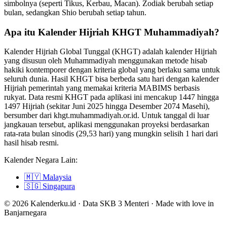
simbolnya (seperti Tikus, Kerbau, Macan). Zodiak berubah setiap
bulan, sedangkan Shio berubah setiap tahun.
Apa itu Kalender Hijriah KHGT Muhammadiyah?
Kalender Hijriah Global Tunggal (KHGT) adalah kalender Hijriah
yang disusun oleh Muhammadiyah menggunakan metode hisab
hakiki kontemporer dengan kriteria global yang berlaku sama untuk
seluruh dunia. Hasil KHGT bisa berbeda satu hari dengan kalender
Hijriah pemerintah yang memakai kriteria MABIMS berbasis
rukyat. Data resmi KHGT pada aplikasi ini mencakup 1447 hingga
1497 Hijriah (sekitar Juni 2025 hingga Desember 2074 Masehi),
bersumber dari khgt.muhammadiyah.or.id. Untuk tanggal di luar
jangkauan tersebut, aplikasi menggunakan proyeksi berdasarkan
rata-rata bulan sinodis (29,53 hari) yang mungkin selisih 1 hari dari
hasil hisab resmi.
Kalender Negara Lain:
🇲🇾
Malaysia
🇸🇬
Singapura
© 2026 Kalenderku.id · Data SKB 3 Menteri · Made with love in
Banjarnegara