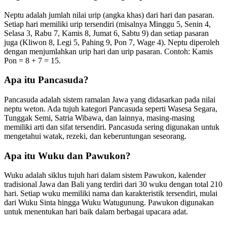
Neptu adalah jumlah nilai urip (angka khas) dari hari dan pasaran.
Setiap hari memiliki urip tersendiri (misalnya Minggu 5, Senin 4,
Selasa 3, Rabu 7, Kamis 8, Jumat 6, Sabtu 9) dan setiap pasaran
juga (Kliwon 8, Legi 5, Pahing 9, Pon 7, Wage 4). Neptu diperoleh
dengan menjumlahkan urip hari dan urip pasaran. Contoh: Kamis
Pon = 8 + 7 = 15.
Apa itu Pancasuda?
Pancasuda adalah sistem ramalan Jawa yang didasarkan pada nilai
neptu weton. Ada tujuh kategori Pancasuda seperti Wasesa Segara,
Tunggak Semi, Satria Wibawa, dan lainnya, masing-masing
memiliki arti dan sifat tersendiri. Pancasuda sering digunakan untuk
mengetahui watak, rezeki, dan keberuntungan seseorang.
Apa itu Wuku dan Pawukon?
Wuku adalah siklus tujuh hari dalam sistem Pawukon, kalender
tradisional Jawa dan Bali yang terdiri dari 30 wuku dengan total 210
hari. Setiap wuku memiliki nama dan karakteristik tersendiri, mulai
dari Wuku Sinta hingga Wuku Watugunung. Pawukon digunakan
untuk menentukan hari baik dalam berbagai upacara adat.