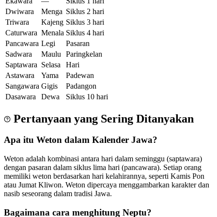
Ekawara
—
Siklus 1 hari
Dwiwara
Menga
Siklus 2 hari
Triwara
Kajeng
Siklus 3 hari
Caturwara
Menala
Siklus 4 hari
Pancawara
Legi
Pasaran
Sadwara
Maulu
Paringkelan
Saptawara
Selasa
Hari
Astawara
Yama
Padewan
Sangawara
Gigis
Padangon
Dasawara
Dewa
Siklus 10 hari
Pertanyaan yang Sering Ditanyakan
Apa itu Weton dalam Kalender Jawa?
Weton adalah kombinasi antara hari dalam seminggu (saptawara)
dengan pasaran dalam siklus lima hari (pancawara). Setiap orang
memiliki weton berdasarkan hari kelahirannya, seperti Kamis Pon
atau Jumat Kliwon. Weton dipercaya menggambarkan karakter dan
nasib seseorang dalam tradisi Jawa.
Bagaimana cara menghitung Neptu?