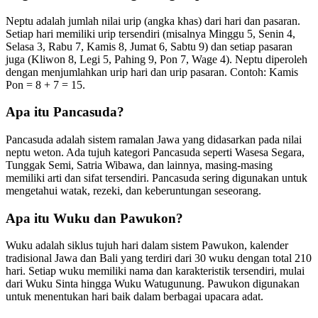
Neptu adalah jumlah nilai urip (angka khas) dari hari dan pasaran.
Setiap hari memiliki urip tersendiri (misalnya Minggu 5, Senin 4,
Selasa 3, Rabu 7, Kamis 8, Jumat 6, Sabtu 9) dan setiap pasaran
juga (Kliwon 8, Legi 5, Pahing 9, Pon 7, Wage 4). Neptu diperoleh
dengan menjumlahkan urip hari dan urip pasaran. Contoh: Kamis
Pon = 8 + 7 = 15.
Apa itu Pancasuda?
Pancasuda adalah sistem ramalan Jawa yang didasarkan pada nilai
neptu weton. Ada tujuh kategori Pancasuda seperti Wasesa Segara,
Tunggak Semi, Satria Wibawa, dan lainnya, masing-masing
memiliki arti dan sifat tersendiri. Pancasuda sering digunakan untuk
mengetahui watak, rezeki, dan keberuntungan seseorang.
Apa itu Wuku dan Pawukon?
Wuku adalah siklus tujuh hari dalam sistem Pawukon, kalender
tradisional Jawa dan Bali yang terdiri dari 30 wuku dengan total 210
hari. Setiap wuku memiliki nama dan karakteristik tersendiri, mulai
dari Wuku Sinta hingga Wuku Watugunung. Pawukon digunakan
untuk menentukan hari baik dalam berbagai upacara adat.