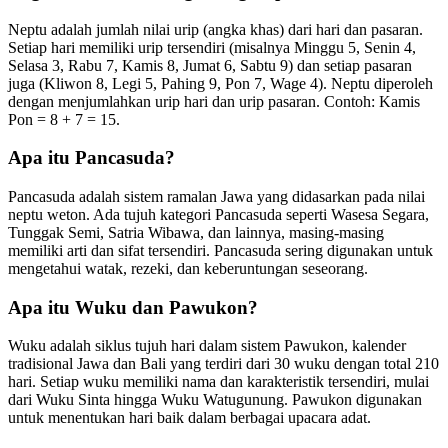
Neptu adalah jumlah nilai urip (angka khas) dari hari dan pasaran.
Setiap hari memiliki urip tersendiri (misalnya Minggu 5, Senin 4,
Selasa 3, Rabu 7, Kamis 8, Jumat 6, Sabtu 9) dan setiap pasaran
juga (Kliwon 8, Legi 5, Pahing 9, Pon 7, Wage 4). Neptu diperoleh
dengan menjumlahkan urip hari dan urip pasaran. Contoh: Kamis
Pon = 8 + 7 = 15.
Apa itu Pancasuda?
Pancasuda adalah sistem ramalan Jawa yang didasarkan pada nilai
neptu weton. Ada tujuh kategori Pancasuda seperti Wasesa Segara,
Tunggak Semi, Satria Wibawa, dan lainnya, masing-masing
memiliki arti dan sifat tersendiri. Pancasuda sering digunakan untuk
mengetahui watak, rezeki, dan keberuntungan seseorang.
Apa itu Wuku dan Pawukon?
Wuku adalah siklus tujuh hari dalam sistem Pawukon, kalender
tradisional Jawa dan Bali yang terdiri dari 30 wuku dengan total 210
hari. Setiap wuku memiliki nama dan karakteristik tersendiri, mulai
dari Wuku Sinta hingga Wuku Watugunung. Pawukon digunakan
untuk menentukan hari baik dalam berbagai upacara adat.