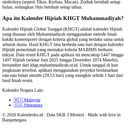
simbolnya (seperti Tikus, Kerbau, Macan). Zodiak berubah setiap
bulan, sedangkan Shio berubah setiap tahun.
Apa itu Kalender Hijriah KHGT Muhammadiyah?
Kalender Hijriah Global Tunggal (KHGT) adalah kalender Hijriah
yang disusun oleh Muhammadiyah menggunakan metode hisab
hakiki kontemporer dengan kriteria global yang berlaku sama untuk
seluruh dunia. Hasil KHGT bisa berbeda satu hari dengan kalender
Hijriah pemerintah yang memakai kriteria MABIMS berbasis
rukyat. Data resmi KHGT pada aplikasi ini mencakup 1447 hingga
1497 Hijriah (sekitar Juni 2025 hingga Desember 2074 Masehi),
bersumber dari khgt.muhammadiyah.or.id. Untuk tanggal di luar
jangkauan tersebut, aplikasi menggunakan proyeksi berdasarkan
rata-rata bulan sinodis (29,53 hari) yang mungkin selisih 1 hari dari
hasil hisab resmi.
Kalender Negara Lain:
🇲🇾
Malaysia
🇸🇬
Singapura
© 2026 Kalenderku.id · Data SKB 3 Menteri · Made with love in
Banjarnegara