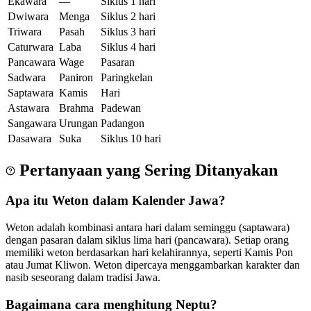
Ekawara
—
Siklus 1 hari
Dwiwara
Menga
Siklus 2 hari
Triwara
Pasah
Siklus 3 hari
Caturwara
Laba
Siklus 4 hari
Pancawara
Wage
Pasaran
Sadwara
Paniron
Paringkelan
Saptawara
Kamis
Hari
Astawara
Brahma
Padewan
Sangawara
Urungan
Padangon
Dasawara
Suka
Siklus 10 hari
Pertanyaan yang Sering Ditanyakan
Apa itu Weton dalam Kalender Jawa?
Weton adalah kombinasi antara hari dalam seminggu (saptawara)
dengan pasaran dalam siklus lima hari (pancawara). Setiap orang
memiliki weton berdasarkan hari kelahirannya, seperti Kamis Pon
atau Jumat Kliwon. Weton dipercaya menggambarkan karakter dan
nasib seseorang dalam tradisi Jawa.
Bagaimana cara menghitung Neptu?