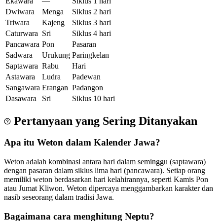
Ekawara
—
Siklus 1 hari
Dwiwara
Menga
Siklus 2 hari
Triwara
Kajeng
Siklus 3 hari
Caturwara
Sri
Siklus 4 hari
Pancawara
Pon
Pasaran
Sadwara
Urukung
Paringkelan
Saptawara
Rabu
Hari
Astawara
Ludra
Padewan
Sangawara
Erangan
Padangon
Dasawara
Sri
Siklus 10 hari
Pertanyaan yang Sering Ditanyakan
Apa itu Weton dalam Kalender Jawa?
Weton adalah kombinasi antara hari dalam seminggu (saptawara)
dengan pasaran dalam siklus lima hari (pancawara). Setiap orang
memiliki weton berdasarkan hari kelahirannya, seperti Kamis Pon
atau Jumat Kliwon. Weton dipercaya menggambarkan karakter dan
nasib seseorang dalam tradisi Jawa.
Bagaimana cara menghitung Neptu?