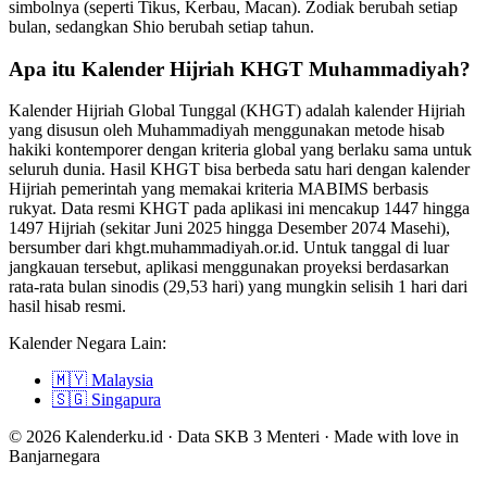
simbolnya (seperti Tikus, Kerbau, Macan). Zodiak berubah setiap
bulan, sedangkan Shio berubah setiap tahun.
Apa itu Kalender Hijriah KHGT Muhammadiyah?
Kalender Hijriah Global Tunggal (KHGT) adalah kalender Hijriah
yang disusun oleh Muhammadiyah menggunakan metode hisab
hakiki kontemporer dengan kriteria global yang berlaku sama untuk
seluruh dunia. Hasil KHGT bisa berbeda satu hari dengan kalender
Hijriah pemerintah yang memakai kriteria MABIMS berbasis
rukyat. Data resmi KHGT pada aplikasi ini mencakup 1447 hingga
1497 Hijriah (sekitar Juni 2025 hingga Desember 2074 Masehi),
bersumber dari khgt.muhammadiyah.or.id. Untuk tanggal di luar
jangkauan tersebut, aplikasi menggunakan proyeksi berdasarkan
rata-rata bulan sinodis (29,53 hari) yang mungkin selisih 1 hari dari
hasil hisab resmi.
Kalender Negara Lain:
🇲🇾
Malaysia
🇸🇬
Singapura
© 2026 Kalenderku.id · Data SKB 3 Menteri · Made with love in
Banjarnegara