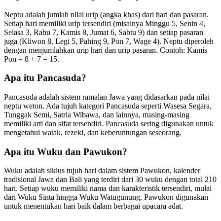
Neptu adalah jumlah nilai urip (angka khas) dari hari dan pasaran.
Setiap hari memiliki urip tersendiri (misalnya Minggu 5, Senin 4,
Selasa 3, Rabu 7, Kamis 8, Jumat 6, Sabtu 9) dan setiap pasaran
juga (Kliwon 8, Legi 5, Pahing 9, Pon 7, Wage 4). Neptu diperoleh
dengan menjumlahkan urip hari dan urip pasaran. Contoh: Kamis
Pon = 8 + 7 = 15.
Apa itu Pancasuda?
Pancasuda adalah sistem ramalan Jawa yang didasarkan pada nilai
neptu weton. Ada tujuh kategori Pancasuda seperti Wasesa Segara,
Tunggak Semi, Satria Wibawa, dan lainnya, masing-masing
memiliki arti dan sifat tersendiri. Pancasuda sering digunakan untuk
mengetahui watak, rezeki, dan keberuntungan seseorang.
Apa itu Wuku dan Pawukon?
Wuku adalah siklus tujuh hari dalam sistem Pawukon, kalender
tradisional Jawa dan Bali yang terdiri dari 30 wuku dengan total 210
hari. Setiap wuku memiliki nama dan karakteristik tersendiri, mulai
dari Wuku Sinta hingga Wuku Watugunung. Pawukon digunakan
untuk menentukan hari baik dalam berbagai upacara adat.