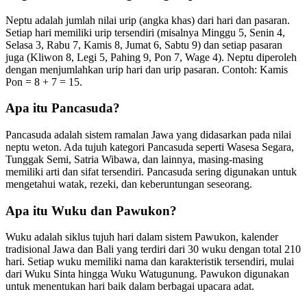
Neptu adalah jumlah nilai urip (angka khas) dari hari dan pasaran.
Setiap hari memiliki urip tersendiri (misalnya Minggu 5, Senin 4,
Selasa 3, Rabu 7, Kamis 8, Jumat 6, Sabtu 9) dan setiap pasaran
juga (Kliwon 8, Legi 5, Pahing 9, Pon 7, Wage 4). Neptu diperoleh
dengan menjumlahkan urip hari dan urip pasaran. Contoh: Kamis
Pon = 8 + 7 = 15.
Apa itu Pancasuda?
Pancasuda adalah sistem ramalan Jawa yang didasarkan pada nilai
neptu weton. Ada tujuh kategori Pancasuda seperti Wasesa Segara,
Tunggak Semi, Satria Wibawa, dan lainnya, masing-masing
memiliki arti dan sifat tersendiri. Pancasuda sering digunakan untuk
mengetahui watak, rezeki, dan keberuntungan seseorang.
Apa itu Wuku dan Pawukon?
Wuku adalah siklus tujuh hari dalam sistem Pawukon, kalender
tradisional Jawa dan Bali yang terdiri dari 30 wuku dengan total 210
hari. Setiap wuku memiliki nama dan karakteristik tersendiri, mulai
dari Wuku Sinta hingga Wuku Watugunung. Pawukon digunakan
untuk menentukan hari baik dalam berbagai upacara adat.