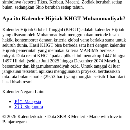
simbolnya (seperti Tikus, Kerbau, Macan). Zodiak berubah setiap
bulan, sedangkan Shio berubah setiap tahun.
Apa itu Kalender Hijriah KHGT Muhammadiyah?
Kalender Hijriah Global Tunggal (KHGT) adalah kalender Hijriah
yang disusun oleh Muhammadiyah menggunakan metode hisab
hakiki kontemporer dengan kriteria global yang berlaku sama untuk
seluruh dunia. Hasil KHGT bisa berbeda satu hari dengan kalender
Hijriah pemerintah yang memakai kriteria MABIMS berbasis
rukyat. Data resmi KHGT pada aplikasi ini mencakup 1447 hingga
1497 Hijriah (sekitar Juni 2025 hingga Desember 2074 Masehi),
bersumber dari khgt.muhammadiyah.or.id. Untuk tanggal di luar
jangkauan tersebut, aplikasi menggunakan proyeksi berdasarkan
rata-rata bulan sinodis (29,53 hari) yang mungkin selisih 1 hari dari
hasil hisab resmi.
Kalender Negara Lain:
🇲🇾
Malaysia
🇸🇬
Singapura
© 2026 Kalenderku.id · Data SKB 3 Menteri · Made with love in
Banjarnegara