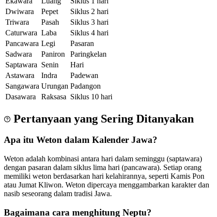
Ekawara
Luang
Siklus 1 hari
Dwiwara
Pepet
Siklus 2 hari
Triwara
Pasah
Siklus 3 hari
Caturwara
Laba
Siklus 4 hari
Pancawara
Legi
Pasaran
Sadwara
Paniron
Paringkelan
Saptawara
Senin
Hari
Astawara
Indra
Padewan
Sangawara
Urungan
Padangon
Dasawara
Raksasa
Siklus 10 hari
Pertanyaan yang Sering Ditanyakan
Apa itu Weton dalam Kalender Jawa?
Weton adalah kombinasi antara hari dalam seminggu (saptawara)
dengan pasaran dalam siklus lima hari (pancawara). Setiap orang
memiliki weton berdasarkan hari kelahirannya, seperti Kamis Pon
atau Jumat Kliwon. Weton dipercaya menggambarkan karakter dan
nasib seseorang dalam tradisi Jawa.
Bagaimana cara menghitung Neptu?