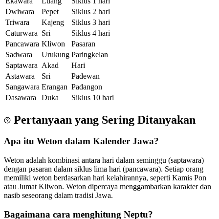
Ekawara
Luang
Siklus 1 hari
Dwiwara
Pepet
Siklus 2 hari
Triwara
Kajeng
Siklus 3 hari
Caturwara
Sri
Siklus 4 hari
Pancawara
Kliwon
Pasaran
Sadwara
Urukung
Paringkelan
Saptawara
Akad
Hari
Astawara
Sri
Padewan
Sangawara
Erangan
Padangon
Dasawara
Duka
Siklus 10 hari
Pertanyaan yang Sering Ditanyakan
Apa itu Weton dalam Kalender Jawa?
Weton adalah kombinasi antara hari dalam seminggu (saptawara)
dengan pasaran dalam siklus lima hari (pancawara). Setiap orang
memiliki weton berdasarkan hari kelahirannya, seperti Kamis Pon
atau Jumat Kliwon. Weton dipercaya menggambarkan karakter dan
nasib seseorang dalam tradisi Jawa.
Bagaimana cara menghitung Neptu?