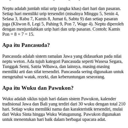
Neptu adalah jumlah nilai urip (angka khas) dari hari dan pasaran.
Setiap hari memiliki urip tersendiri (misalnya Minggu 5, Senin 4,
Selasa 3, Rabu 7, Kamis 8, Jumat 6, Sabtu 9) dan setiap pasaran
juga (Kliwon 8, Legi 5, Pahing 9, Pon 7, Wage 4). Neptu diperoleh
dengan menjumlahkan urip hari dan urip pasaran. Contoh: Kamis
Pon = 8 + 7 = 15.
Apa itu Pancasuda?
Pancasuda adalah sistem ramalan Jawa yang didasarkan pada nilai
neptu weton. Ada tujuh kategori Pancasuda seperti Wasesa Segara,
Tunggak Semi, Satria Wibawa, dan lainnya, masing-masing
memiliki arti dan sifat tersendiri. Pancasuda sering digunakan untuk
mengetahui watak, rezeki, dan keberuntungan seseorang.
Apa itu Wuku dan Pawukon?
Wuku adalah siklus tujuh hari dalam sistem Pawukon, kalender
tradisional Jawa dan Bali yang terdiri dari 30 wuku dengan total 210
hari. Setiap wuku memiliki nama dan karakteristik tersendiri, mulai
dari Wuku Sinta hingga Wuku Watugunung. Pawukon digunakan
untuk menentukan hari baik dalam berbagai upacara adat.