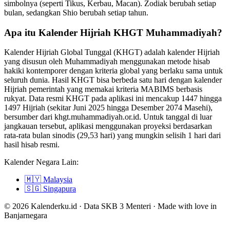
simbolnya (seperti Tikus, Kerbau, Macan). Zodiak berubah setiap
bulan, sedangkan Shio berubah setiap tahun.
Apa itu Kalender Hijriah KHGT Muhammadiyah?
Kalender Hijriah Global Tunggal (KHGT) adalah kalender Hijriah
yang disusun oleh Muhammadiyah menggunakan metode hisab
hakiki kontemporer dengan kriteria global yang berlaku sama untuk
seluruh dunia. Hasil KHGT bisa berbeda satu hari dengan kalender
Hijriah pemerintah yang memakai kriteria MABIMS berbasis
rukyat. Data resmi KHGT pada aplikasi ini mencakup 1447 hingga
1497 Hijriah (sekitar Juni 2025 hingga Desember 2074 Masehi),
bersumber dari khgt.muhammadiyah.or.id. Untuk tanggal di luar
jangkauan tersebut, aplikasi menggunakan proyeksi berdasarkan
rata-rata bulan sinodis (29,53 hari) yang mungkin selisih 1 hari dari
hasil hisab resmi.
Kalender Negara Lain:
🇲🇾
Malaysia
🇸🇬
Singapura
© 2026 Kalenderku.id · Data SKB 3 Menteri · Made with love in
Banjarnegara