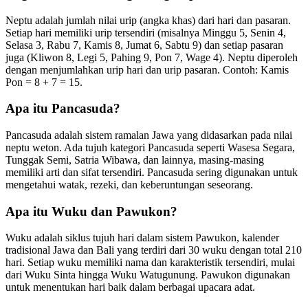
Neptu adalah jumlah nilai urip (angka khas) dari hari dan pasaran.
Setiap hari memiliki urip tersendiri (misalnya Minggu 5, Senin 4,
Selasa 3, Rabu 7, Kamis 8, Jumat 6, Sabtu 9) dan setiap pasaran
juga (Kliwon 8, Legi 5, Pahing 9, Pon 7, Wage 4). Neptu diperoleh
dengan menjumlahkan urip hari dan urip pasaran. Contoh: Kamis
Pon = 8 + 7 = 15.
Apa itu Pancasuda?
Pancasuda adalah sistem ramalan Jawa yang didasarkan pada nilai
neptu weton. Ada tujuh kategori Pancasuda seperti Wasesa Segara,
Tunggak Semi, Satria Wibawa, dan lainnya, masing-masing
memiliki arti dan sifat tersendiri. Pancasuda sering digunakan untuk
mengetahui watak, rezeki, dan keberuntungan seseorang.
Apa itu Wuku dan Pawukon?
Wuku adalah siklus tujuh hari dalam sistem Pawukon, kalender
tradisional Jawa dan Bali yang terdiri dari 30 wuku dengan total 210
hari. Setiap wuku memiliki nama dan karakteristik tersendiri, mulai
dari Wuku Sinta hingga Wuku Watugunung. Pawukon digunakan
untuk menentukan hari baik dalam berbagai upacara adat.