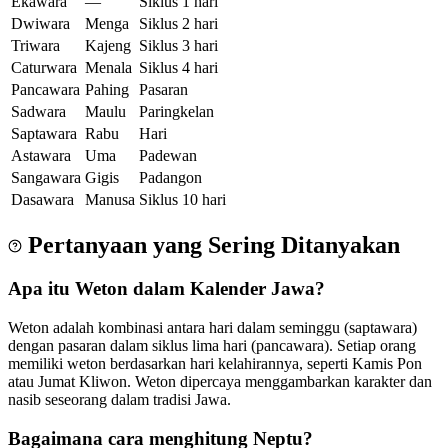
Ekawara
—
Siklus 1 hari
Dwiwara
Menga
Siklus 2 hari
Triwara
Kajeng
Siklus 3 hari
Caturwara
Menala
Siklus 4 hari
Pancawara
Pahing
Pasaran
Sadwara
Maulu
Paringkelan
Saptawara
Rabu
Hari
Astawara
Uma
Padewan
Sangawara
Gigis
Padangon
Dasawara
Manusa
Siklus 10 hari
Pertanyaan yang Sering Ditanyakan
Apa itu Weton dalam Kalender Jawa?
Weton adalah kombinasi antara hari dalam seminggu (saptawara)
dengan pasaran dalam siklus lima hari (pancawara). Setiap orang
memiliki weton berdasarkan hari kelahirannya, seperti Kamis Pon
atau Jumat Kliwon. Weton dipercaya menggambarkan karakter dan
nasib seseorang dalam tradisi Jawa.
Bagaimana cara menghitung Neptu?