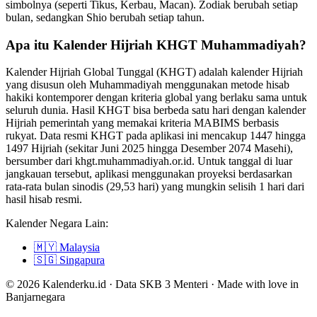
simbolnya (seperti Tikus, Kerbau, Macan). Zodiak berubah setiap
bulan, sedangkan Shio berubah setiap tahun.
Apa itu Kalender Hijriah KHGT Muhammadiyah?
Kalender Hijriah Global Tunggal (KHGT) adalah kalender Hijriah
yang disusun oleh Muhammadiyah menggunakan metode hisab
hakiki kontemporer dengan kriteria global yang berlaku sama untuk
seluruh dunia. Hasil KHGT bisa berbeda satu hari dengan kalender
Hijriah pemerintah yang memakai kriteria MABIMS berbasis
rukyat. Data resmi KHGT pada aplikasi ini mencakup 1447 hingga
1497 Hijriah (sekitar Juni 2025 hingga Desember 2074 Masehi),
bersumber dari khgt.muhammadiyah.or.id. Untuk tanggal di luar
jangkauan tersebut, aplikasi menggunakan proyeksi berdasarkan
rata-rata bulan sinodis (29,53 hari) yang mungkin selisih 1 hari dari
hasil hisab resmi.
Kalender Negara Lain:
🇲🇾
Malaysia
🇸🇬
Singapura
© 2026 Kalenderku.id · Data SKB 3 Menteri · Made with love in
Banjarnegara