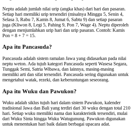
Neptu adalah jumlah nilai urip (angka khas) dari hari dan pasaran.
Setiap hari memiliki urip tersendiri (misalnya Minggu 5, Senin 4,
Selasa 3, Rabu 7, Kamis 8, Jumat 6, Sabtu 9) dan setiap pasaran
juga (Kliwon 8, Legi 5, Pahing 9, Pon 7, Wage 4). Neptu diperoleh
dengan menjumlahkan urip hari dan urip pasaran. Contoh: Kamis
Pon = 8 + 7 = 15.
Apa itu Pancasuda?
Pancasuda adalah sistem ramalan Jawa yang didasarkan pada nilai
neptu weton. Ada tujuh kategori Pancasuda seperti Wasesa Segara,
Tunggak Semi, Satria Wibawa, dan lainnya, masing-masing
memiliki arti dan sifat tersendiri. Pancasuda sering digunakan untuk
mengetahui watak, rezeki, dan keberuntungan seseorang.
Apa itu Wuku dan Pawukon?
Wuku adalah siklus tujuh hari dalam sistem Pawukon, kalender
tradisional Jawa dan Bali yang terdiri dari 30 wuku dengan total 210
hari. Setiap wuku memiliki nama dan karakteristik tersendiri, mulai
dari Wuku Sinta hingga Wuku Watugunung. Pawukon digunakan
untuk menentukan hari baik dalam berbagai upacara adat.