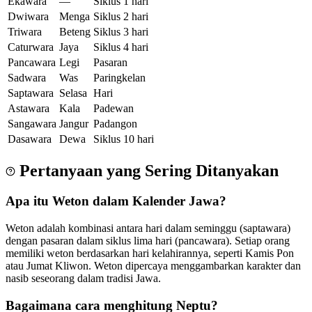
Ekawara
—
Siklus 1 hari
Dwiwara
Menga
Siklus 2 hari
Triwara
Beteng
Siklus 3 hari
Caturwara
Jaya
Siklus 4 hari
Pancawara
Legi
Pasaran
Sadwara
Was
Paringkelan
Saptawara
Selasa
Hari
Astawara
Kala
Padewan
Sangawara
Jangur
Padangon
Dasawara
Dewa
Siklus 10 hari
Pertanyaan yang Sering Ditanyakan
Apa itu Weton dalam Kalender Jawa?
Weton adalah kombinasi antara hari dalam seminggu (saptawara)
dengan pasaran dalam siklus lima hari (pancawara). Setiap orang
memiliki weton berdasarkan hari kelahirannya, seperti Kamis Pon
atau Jumat Kliwon. Weton dipercaya menggambarkan karakter dan
nasib seseorang dalam tradisi Jawa.
Bagaimana cara menghitung Neptu?