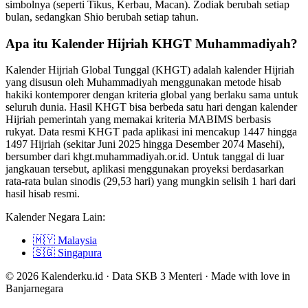
simbolnya (seperti Tikus, Kerbau, Macan). Zodiak berubah setiap
bulan, sedangkan Shio berubah setiap tahun.
Apa itu Kalender Hijriah KHGT Muhammadiyah?
Kalender Hijriah Global Tunggal (KHGT) adalah kalender Hijriah
yang disusun oleh Muhammadiyah menggunakan metode hisab
hakiki kontemporer dengan kriteria global yang berlaku sama untuk
seluruh dunia. Hasil KHGT bisa berbeda satu hari dengan kalender
Hijriah pemerintah yang memakai kriteria MABIMS berbasis
rukyat. Data resmi KHGT pada aplikasi ini mencakup 1447 hingga
1497 Hijriah (sekitar Juni 2025 hingga Desember 2074 Masehi),
bersumber dari khgt.muhammadiyah.or.id. Untuk tanggal di luar
jangkauan tersebut, aplikasi menggunakan proyeksi berdasarkan
rata-rata bulan sinodis (29,53 hari) yang mungkin selisih 1 hari dari
hasil hisab resmi.
Kalender Negara Lain:
🇲🇾
Malaysia
🇸🇬
Singapura
© 2026 Kalenderku.id · Data SKB 3 Menteri · Made with love in
Banjarnegara