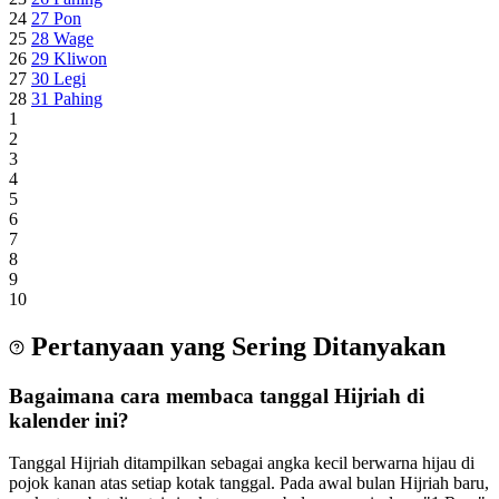
24
27
Pon
25
28
Wage
26
29
Kliwon
27
30
Legi
28
31
Pahing
1
2
3
4
5
6
7
8
9
10
Pertanyaan yang Sering Ditanyakan
Bagaimana cara membaca tanggal Hijriah di
kalender ini?
Tanggal Hijriah ditampilkan sebagai angka kecil berwarna hijau di
pojok kanan atas setiap kotak tanggal. Pada awal bulan Hijriah baru,