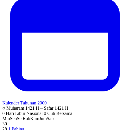
Kalender Tahunan 2000
Muharam 1421 H – Safar 1421 H
0 Hari Libur Nasional
0 Cuti Bersama
Min
Sen
Sel
Rab
Kam
Jum
Sab
30
28
1
Pahing