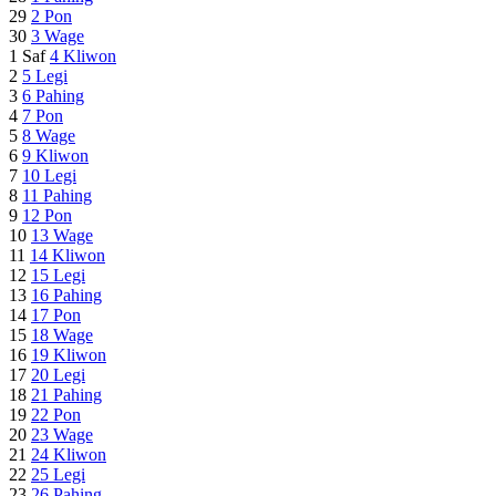
29
2
Pon
30
3
Wage
1 Saf
4
Kliwon
2
5
Legi
3
6
Pahing
4
7
Pon
5
8
Wage
6
9
Kliwon
7
10
Legi
8
11
Pahing
9
12
Pon
10
13
Wage
11
14
Kliwon
12
15
Legi
13
16
Pahing
14
17
Pon
15
18
Wage
16
19
Kliwon
17
20
Legi
18
21
Pahing
19
22
Pon
20
23
Wage
21
24
Kliwon
22
25
Legi
23
26
Pahing