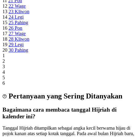
11
21
Pon
12
22
Wage
13
23
Kliwon
14
24
Legi
15
25
Pahing
16
26
Pon
17
27
Wage
18
28
Kliwon
19
29
Legi
20
30
Pahing
1
2
3
4
5
6
Pertanyaan yang Sering Ditanyakan
Bagaimana cara membaca tanggal Hijriah di
kalender ini?
Tanggal Hijriah ditampilkan sebagai angka kecil berwarna hijau di
pojok kanan atas setiap kotak tanggal. Pada awal bulan Hijriah baru,