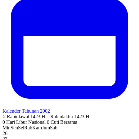
Kalender Tahunan 2002
Rabiulawal 1423 H – Rabiulakhir 1423 H
0 Hari Libur Nasional
0 Cuti Bersama
Min
Sen
Sel
Rab
Kam
Jum
Sab
26
27