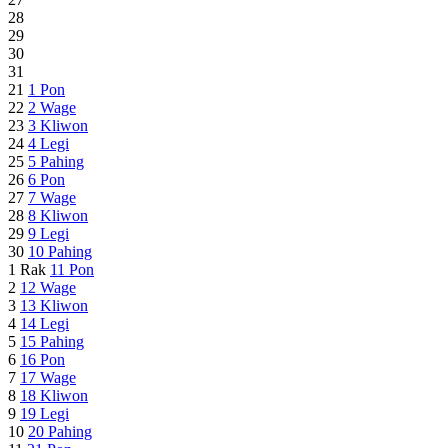
28
29
30
31
21
1
Pon
22
2
Wage
23
3
Kliwon
24
4
Legi
25
5
Pahing
26
6
Pon
27
7
Wage
28
8
Kliwon
29
9
Legi
30
10
Pahing
1 Rak
11
Pon
2
12
Wage
3
13
Kliwon
4
14
Legi
5
15
Pahing
6
16
Pon
7
17
Wage
8
18
Kliwon
9
19
Legi
10
20
Pahing