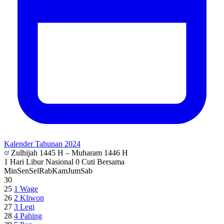
Kalender Tahunan 2024
Zulhijah 1445 H – Muharam 1446 H
1 Hari Libur Nasional
0 Cuti Bersama
Min
Sen
Sel
Rab
Kam
Jum
Sab
30
25
1
Wage
26
2
Kliwon
27
3
Legi
28
4
Pahing