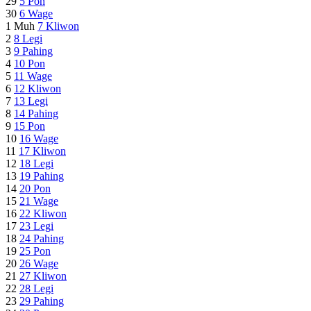
29
5
Pon
30
6
Wage
1 Muh
7
Kliwon
2
8
Legi
3
9
Pahing
4
10
Pon
5
11
Wage
6
12
Kliwon
7
13
Legi
8
14
Pahing
9
15
Pon
10
16
Wage
11
17
Kliwon
12
18
Legi
13
19
Pahing
14
20
Pon
15
21
Wage
16
22
Kliwon
17
23
Legi
18
24
Pahing
19
25
Pon
20
26
Wage
21
27
Kliwon
22
28
Legi
23
29
Pahing