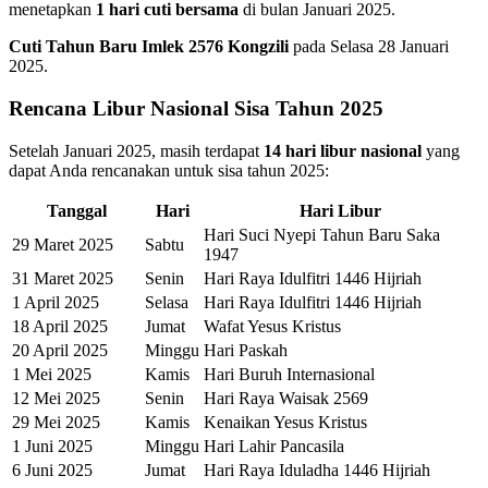
menetapkan
1 hari cuti bersama
di bulan Januari 2025.
Cuti Tahun Baru Imlek 2576 Kongzili
pada Selasa 28 Januari
2025.
Rencana Libur Nasional Sisa Tahun 2025
Setelah Januari 2025, masih terdapat
14 hari libur nasional
yang
dapat Anda rencanakan untuk sisa tahun 2025:
Tanggal
Hari
Hari Libur
Hari Suci Nyepi Tahun Baru Saka
29 Maret 2025
Sabtu
1947
31 Maret 2025
Senin
Hari Raya Idulfitri 1446 Hijriah
1 April 2025
Selasa
Hari Raya Idulfitri 1446 Hijriah
18 April 2025
Jumat
Wafat Yesus Kristus
20 April 2025
Minggu
Hari Paskah
1 Mei 2025
Kamis
Hari Buruh Internasional
12 Mei 2025
Senin
Hari Raya Waisak 2569
29 Mei 2025
Kamis
Kenaikan Yesus Kristus
1 Juni 2025
Minggu
Hari Lahir Pancasila
6 Juni 2025
Jumat
Hari Raya Iduladha 1446 Hijriah