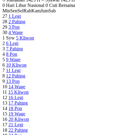
0 Hari Libur Nasional
0 Cuti Bersama
Min
Sen
Sel
Rab
Kam
Jum
Sab
27
1
Legi
28
2
Pahing
29
3
Pon
30
4
Wage
1 Syw
5
Kliwon
2
6
Legi
3
7
Pahing
4
8
Pon
5
9
Wage
6
10
Kliwon
7
11
Legi
8
12
Pahing
9
13
Pon
10
14
Wage
11
15
Kliwon
12
16
Legi
13
17
Pahing
14
18
Pon
15
19
Wage
16
20
Kliwon
17
21
Legi
18
22
Pahing