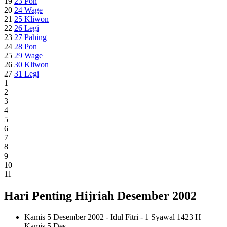
19
23
Pon
20
24
Wage
21
25
Kliwon
22
26
Legi
23
27
Pahing
24
28
Pon
25
29
Wage
26
30
Kliwon
27
31
Legi
1
2
3
4
5
6
7
8
9
10
11
Hari Penting Hijriah Desember 2002
Kamis 5 Desember 2002 - Idul Fitri - 1 Syawal 1423 H
Kamis
5 Des