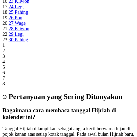
16
23
Kliwon
17
24
Legi
18
25
Pahing
19
26
Pon
20
27
Wage
21
28
Kliwon
22
29
Legi
23
30
Pahing
1
2
3
4
5
6
7
8
Pertanyaan yang Sering Ditanyakan
Bagaimana cara membaca tanggal Hijriah di
kalender ini?
Tanggal Hijriah ditampilkan sebagai angka kecil berwarna hijau di
pojok kanan atas setiap kotak tanggal. Pada awal bulan Hijriah baru,