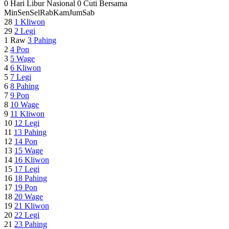
0 Hari Libur Nasional
0 Cuti Bersama
Min
Sen
Sel
Rab
Kam
Jum
Sab
28
1
Kliwon
29
2
Legi
1 Raw
3
Pahing
2
4
Pon
3
5
Wage
4
6
Kliwon
5
7
Legi
6
8
Pahing
7
9
Pon
8
10
Wage
9
11
Kliwon
10
12
Legi
11
13
Pahing
12
14
Pon
13
15
Wage
14
16
Kliwon
15
17
Legi
16
18
Pahing
17
19
Pon
18
20
Wage
19
21
Kliwon
20
22
Legi
21
23
Pahing