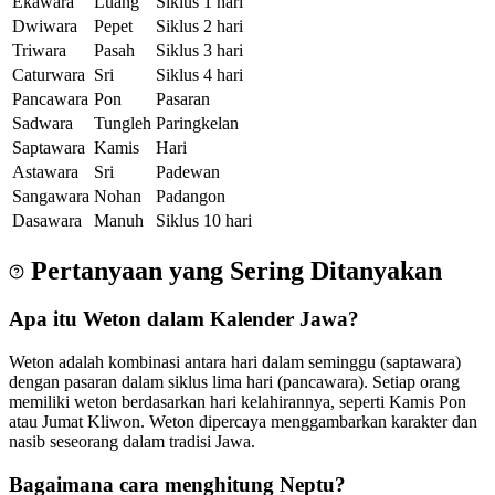
Ekawara
Luang
Siklus 1 hari
Dwiwara
Pepet
Siklus 2 hari
Triwara
Pasah
Siklus 3 hari
Caturwara
Sri
Siklus 4 hari
Pancawara
Pon
Pasaran
Sadwara
Tungleh
Paringkelan
Saptawara
Kamis
Hari
Astawara
Sri
Padewan
Sangawara
Nohan
Padangon
Dasawara
Manuh
Siklus 10 hari
Pertanyaan yang Sering Ditanyakan
Apa itu Weton dalam Kalender Jawa?
Weton adalah kombinasi antara hari dalam seminggu (saptawara)
dengan pasaran dalam siklus lima hari (pancawara). Setiap orang
memiliki weton berdasarkan hari kelahirannya, seperti Kamis Pon
atau Jumat Kliwon. Weton dipercaya menggambarkan karakter dan
nasib seseorang dalam tradisi Jawa.
Bagaimana cara menghitung Neptu?