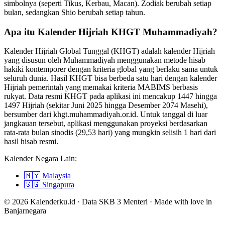
simbolnya (seperti Tikus, Kerbau, Macan). Zodiak berubah setiap
bulan, sedangkan Shio berubah setiap tahun.
Apa itu Kalender Hijriah KHGT Muhammadiyah?
Kalender Hijriah Global Tunggal (KHGT) adalah kalender Hijriah
yang disusun oleh Muhammadiyah menggunakan metode hisab
hakiki kontemporer dengan kriteria global yang berlaku sama untuk
seluruh dunia. Hasil KHGT bisa berbeda satu hari dengan kalender
Hijriah pemerintah yang memakai kriteria MABIMS berbasis
rukyat. Data resmi KHGT pada aplikasi ini mencakup 1447 hingga
1497 Hijriah (sekitar Juni 2025 hingga Desember 2074 Masehi),
bersumber dari khgt.muhammadiyah.or.id. Untuk tanggal di luar
jangkauan tersebut, aplikasi menggunakan proyeksi berdasarkan
rata-rata bulan sinodis (29,53 hari) yang mungkin selisih 1 hari dari
hasil hisab resmi.
Kalender Negara Lain:
🇲🇾
Malaysia
🇸🇬
Singapura
© 2026 Kalenderku.id · Data SKB 3 Menteri · Made with love in
Banjarnegara