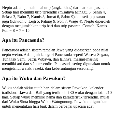
Neptu adalah jumlah nilai urip (angka khas) dari hari dan pasaran.
Setiap hari memiliki urip tersendiri (misalnya Minggu 5, Senin 4,
Selasa 3, Rabu 7, Kamis 8, Jumat 6, Sabtu 9) dan setiap pasaran
juga (Kliwon 8, Legi 5, Pahing 9, Pon 7, Wage 4). Neptu diperoleh
dengan menjumlahkan urip hari dan urip pasaran. Contoh: Kamis
Pon = 8 + 7 = 15.
Apa itu Pancasuda?
Pancasuda adalah sistem ramalan Jawa yang didasarkan pada nilai
neptu weton. Ada tujuh kategori Pancasuda seperti Wasesa Segara,
Tunggak Semi, Satria Wibawa, dan lainnya, masing-masing
memiliki arti dan sifat tersendiri. Pancasuda sering digunakan untuk
mengetahui watak, rezeki, dan keberuntungan seseorang.
Apa itu Wuku dan Pawukon?
Wuku adalah siklus tujuh hari dalam sistem Pawukon, kalender
tradisional Jawa dan Bali yang terdiri dari 30 wuku dengan total 210
hari. Setiap wuku memiliki nama dan karakteristik tersendiri, mulai
dari Wuku Sinta hingga Wuku Watugunung. Pawukon digunakan
untuk menentukan hari baik dalam berbagai upacara adat.