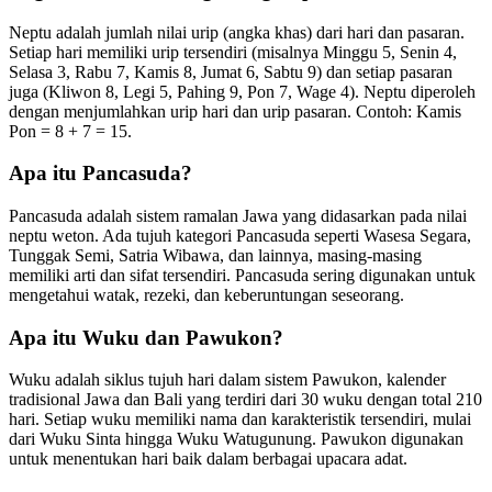
Neptu adalah jumlah nilai urip (angka khas) dari hari dan pasaran.
Setiap hari memiliki urip tersendiri (misalnya Minggu 5, Senin 4,
Selasa 3, Rabu 7, Kamis 8, Jumat 6, Sabtu 9) dan setiap pasaran
juga (Kliwon 8, Legi 5, Pahing 9, Pon 7, Wage 4). Neptu diperoleh
dengan menjumlahkan urip hari dan urip pasaran. Contoh: Kamis
Pon = 8 + 7 = 15.
Apa itu Pancasuda?
Pancasuda adalah sistem ramalan Jawa yang didasarkan pada nilai
neptu weton. Ada tujuh kategori Pancasuda seperti Wasesa Segara,
Tunggak Semi, Satria Wibawa, dan lainnya, masing-masing
memiliki arti dan sifat tersendiri. Pancasuda sering digunakan untuk
mengetahui watak, rezeki, dan keberuntungan seseorang.
Apa itu Wuku dan Pawukon?
Wuku adalah siklus tujuh hari dalam sistem Pawukon, kalender
tradisional Jawa dan Bali yang terdiri dari 30 wuku dengan total 210
hari. Setiap wuku memiliki nama dan karakteristik tersendiri, mulai
dari Wuku Sinta hingga Wuku Watugunung. Pawukon digunakan
untuk menentukan hari baik dalam berbagai upacara adat.