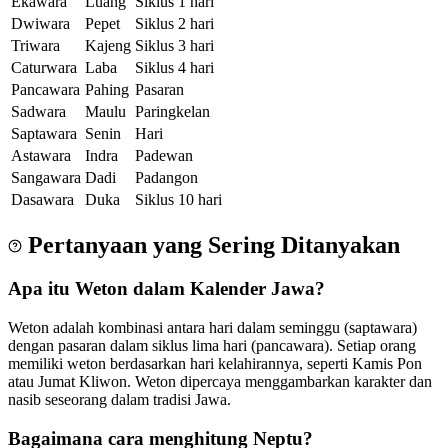
Ekawara
Luang
Siklus 1 hari
Dwiwara
Pepet
Siklus 2 hari
Triwara
Kajeng
Siklus 3 hari
Caturwara
Laba
Siklus 4 hari
Pancawara
Pahing
Pasaran
Sadwara
Maulu
Paringkelan
Saptawara
Senin
Hari
Astawara
Indra
Padewan
Sangawara
Dadi
Padangon
Dasawara
Duka
Siklus 10 hari
Pertanyaan yang Sering Ditanyakan
Apa itu Weton dalam Kalender Jawa?
Weton adalah kombinasi antara hari dalam seminggu (saptawara)
dengan pasaran dalam siklus lima hari (pancawara). Setiap orang
memiliki weton berdasarkan hari kelahirannya, seperti Kamis Pon
atau Jumat Kliwon. Weton dipercaya menggambarkan karakter dan
nasib seseorang dalam tradisi Jawa.
Bagaimana cara menghitung Neptu?