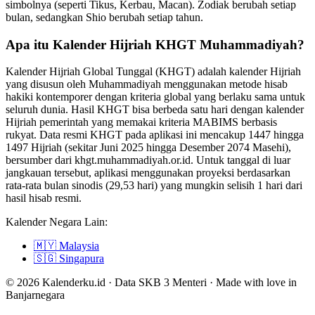
simbolnya (seperti Tikus, Kerbau, Macan). Zodiak berubah setiap
bulan, sedangkan Shio berubah setiap tahun.
Apa itu Kalender Hijriah KHGT Muhammadiyah?
Kalender Hijriah Global Tunggal (KHGT) adalah kalender Hijriah
yang disusun oleh Muhammadiyah menggunakan metode hisab
hakiki kontemporer dengan kriteria global yang berlaku sama untuk
seluruh dunia. Hasil KHGT bisa berbeda satu hari dengan kalender
Hijriah pemerintah yang memakai kriteria MABIMS berbasis
rukyat. Data resmi KHGT pada aplikasi ini mencakup 1447 hingga
1497 Hijriah (sekitar Juni 2025 hingga Desember 2074 Masehi),
bersumber dari khgt.muhammadiyah.or.id. Untuk tanggal di luar
jangkauan tersebut, aplikasi menggunakan proyeksi berdasarkan
rata-rata bulan sinodis (29,53 hari) yang mungkin selisih 1 hari dari
hasil hisab resmi.
Kalender Negara Lain:
🇲🇾
Malaysia
🇸🇬
Singapura
© 2026 Kalenderku.id · Data SKB 3 Menteri · Made with love in
Banjarnegara