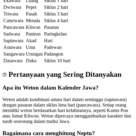
Ekawara
Luang
Siklus 1 hari
Dwiwara
Pepet
Siklus 2 hari
Triwara
Pasah
Siklus 3 hari
Caturwara
Menala
Siklus 4 hari
Pancawara
Kliwon
Pasaran
Sadwara
Paniron
Paringkelan
Saptawara
Akad
Hari
Astawara
Uma
Padewan
Sangawara
Urungan
Padangon
Dasawara
Duka
Siklus 10 hari
Pertanyaan yang Sering Ditanyakan
Apa itu Weton dalam Kalender Jawa?
Weton adalah kombinasi antara hari dalam seminggu (saptawara)
dengan pasaran dalam siklus lima hari (pancawara). Setiap orang
memiliki weton berdasarkan hari kelahirannya, seperti Kamis Pon
atau Jumat Kliwon. Weton dipercaya menggambarkan karakter dan
nasib seseorang dalam tradisi Jawa.
Bagaimana cara menghitung Neptu?