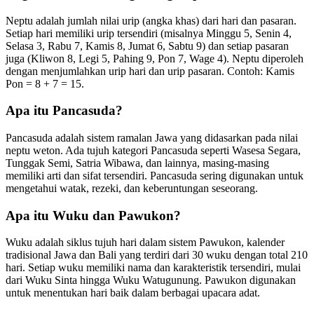
Neptu adalah jumlah nilai urip (angka khas) dari hari dan pasaran.
Setiap hari memiliki urip tersendiri (misalnya Minggu 5, Senin 4,
Selasa 3, Rabu 7, Kamis 8, Jumat 6, Sabtu 9) dan setiap pasaran
juga (Kliwon 8, Legi 5, Pahing 9, Pon 7, Wage 4). Neptu diperoleh
dengan menjumlahkan urip hari dan urip pasaran. Contoh: Kamis
Pon = 8 + 7 = 15.
Apa itu Pancasuda?
Pancasuda adalah sistem ramalan Jawa yang didasarkan pada nilai
neptu weton. Ada tujuh kategori Pancasuda seperti Wasesa Segara,
Tunggak Semi, Satria Wibawa, dan lainnya, masing-masing
memiliki arti dan sifat tersendiri. Pancasuda sering digunakan untuk
mengetahui watak, rezeki, dan keberuntungan seseorang.
Apa itu Wuku dan Pawukon?
Wuku adalah siklus tujuh hari dalam sistem Pawukon, kalender
tradisional Jawa dan Bali yang terdiri dari 30 wuku dengan total 210
hari. Setiap wuku memiliki nama dan karakteristik tersendiri, mulai
dari Wuku Sinta hingga Wuku Watugunung. Pawukon digunakan
untuk menentukan hari baik dalam berbagai upacara adat.