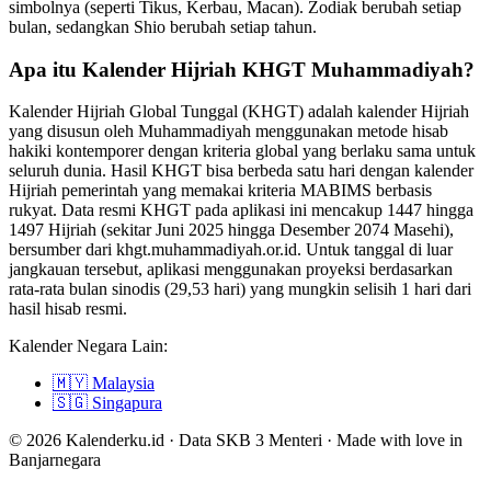
simbolnya (seperti Tikus, Kerbau, Macan). Zodiak berubah setiap
bulan, sedangkan Shio berubah setiap tahun.
Apa itu Kalender Hijriah KHGT Muhammadiyah?
Kalender Hijriah Global Tunggal (KHGT) adalah kalender Hijriah
yang disusun oleh Muhammadiyah menggunakan metode hisab
hakiki kontemporer dengan kriteria global yang berlaku sama untuk
seluruh dunia. Hasil KHGT bisa berbeda satu hari dengan kalender
Hijriah pemerintah yang memakai kriteria MABIMS berbasis
rukyat. Data resmi KHGT pada aplikasi ini mencakup 1447 hingga
1497 Hijriah (sekitar Juni 2025 hingga Desember 2074 Masehi),
bersumber dari khgt.muhammadiyah.or.id. Untuk tanggal di luar
jangkauan tersebut, aplikasi menggunakan proyeksi berdasarkan
rata-rata bulan sinodis (29,53 hari) yang mungkin selisih 1 hari dari
hasil hisab resmi.
Kalender Negara Lain:
🇲🇾
Malaysia
🇸🇬
Singapura
© 2026 Kalenderku.id · Data SKB 3 Menteri · Made with love in
Banjarnegara