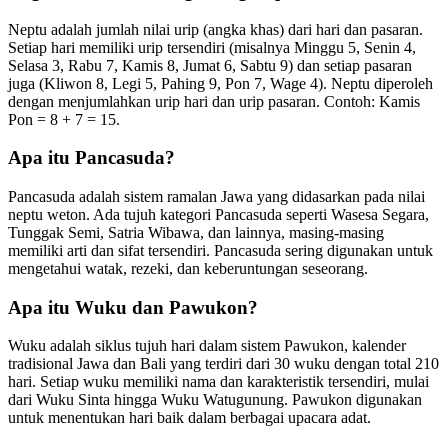
Neptu adalah jumlah nilai urip (angka khas) dari hari dan pasaran.
Setiap hari memiliki urip tersendiri (misalnya Minggu 5, Senin 4,
Selasa 3, Rabu 7, Kamis 8, Jumat 6, Sabtu 9) dan setiap pasaran
juga (Kliwon 8, Legi 5, Pahing 9, Pon 7, Wage 4). Neptu diperoleh
dengan menjumlahkan urip hari dan urip pasaran. Contoh: Kamis
Pon = 8 + 7 = 15.
Apa itu Pancasuda?
Pancasuda adalah sistem ramalan Jawa yang didasarkan pada nilai
neptu weton. Ada tujuh kategori Pancasuda seperti Wasesa Segara,
Tunggak Semi, Satria Wibawa, dan lainnya, masing-masing
memiliki arti dan sifat tersendiri. Pancasuda sering digunakan untuk
mengetahui watak, rezeki, dan keberuntungan seseorang.
Apa itu Wuku dan Pawukon?
Wuku adalah siklus tujuh hari dalam sistem Pawukon, kalender
tradisional Jawa dan Bali yang terdiri dari 30 wuku dengan total 210
hari. Setiap wuku memiliki nama dan karakteristik tersendiri, mulai
dari Wuku Sinta hingga Wuku Watugunung. Pawukon digunakan
untuk menentukan hari baik dalam berbagai upacara adat.