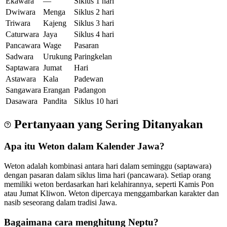
Ekawara
—
Siklus 1 hari
Dwiwara
Menga
Siklus 2 hari
Triwara
Kajeng
Siklus 3 hari
Caturwara
Jaya
Siklus 4 hari
Pancawara
Wage
Pasaran
Sadwara
Urukung
Paringkelan
Saptawara
Jumat
Hari
Astawara
Kala
Padewan
Sangawara
Erangan
Padangon
Dasawara
Pandita
Siklus 10 hari
Pertanyaan yang Sering Ditanyakan
Apa itu Weton dalam Kalender Jawa?
Weton adalah kombinasi antara hari dalam seminggu (saptawara)
dengan pasaran dalam siklus lima hari (pancawara). Setiap orang
memiliki weton berdasarkan hari kelahirannya, seperti Kamis Pon
atau Jumat Kliwon. Weton dipercaya menggambarkan karakter dan
nasib seseorang dalam tradisi Jawa.
Bagaimana cara menghitung Neptu?