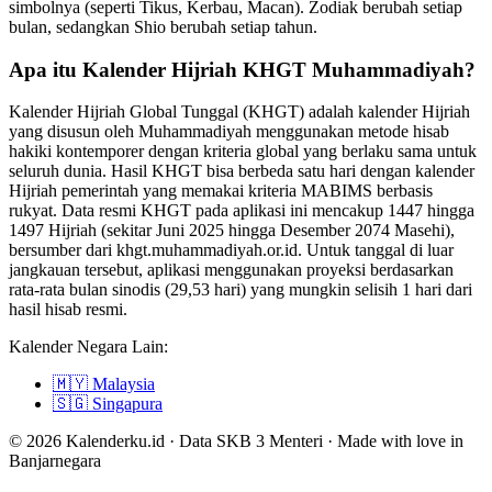
simbolnya (seperti Tikus, Kerbau, Macan). Zodiak berubah setiap
bulan, sedangkan Shio berubah setiap tahun.
Apa itu Kalender Hijriah KHGT Muhammadiyah?
Kalender Hijriah Global Tunggal (KHGT) adalah kalender Hijriah
yang disusun oleh Muhammadiyah menggunakan metode hisab
hakiki kontemporer dengan kriteria global yang berlaku sama untuk
seluruh dunia. Hasil KHGT bisa berbeda satu hari dengan kalender
Hijriah pemerintah yang memakai kriteria MABIMS berbasis
rukyat. Data resmi KHGT pada aplikasi ini mencakup 1447 hingga
1497 Hijriah (sekitar Juni 2025 hingga Desember 2074 Masehi),
bersumber dari khgt.muhammadiyah.or.id. Untuk tanggal di luar
jangkauan tersebut, aplikasi menggunakan proyeksi berdasarkan
rata-rata bulan sinodis (29,53 hari) yang mungkin selisih 1 hari dari
hasil hisab resmi.
Kalender Negara Lain:
🇲🇾
Malaysia
🇸🇬
Singapura
© 2026 Kalenderku.id · Data SKB 3 Menteri · Made with love in
Banjarnegara