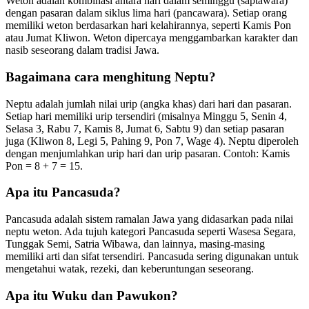
Weton adalah kombinasi antara hari dalam seminggu (saptawara)
dengan pasaran dalam siklus lima hari (pancawara). Setiap orang
memiliki weton berdasarkan hari kelahirannya, seperti Kamis Pon
atau Jumat Kliwon. Weton dipercaya menggambarkan karakter dan
nasib seseorang dalam tradisi Jawa.
Bagaimana cara menghitung Neptu?
Neptu adalah jumlah nilai urip (angka khas) dari hari dan pasaran.
Setiap hari memiliki urip tersendiri (misalnya Minggu 5, Senin 4,
Selasa 3, Rabu 7, Kamis 8, Jumat 6, Sabtu 9) dan setiap pasaran
juga (Kliwon 8, Legi 5, Pahing 9, Pon 7, Wage 4). Neptu diperoleh
dengan menjumlahkan urip hari dan urip pasaran. Contoh: Kamis
Pon = 8 + 7 = 15.
Apa itu Pancasuda?
Pancasuda adalah sistem ramalan Jawa yang didasarkan pada nilai
neptu weton. Ada tujuh kategori Pancasuda seperti Wasesa Segara,
Tunggak Semi, Satria Wibawa, dan lainnya, masing-masing
memiliki arti dan sifat tersendiri. Pancasuda sering digunakan untuk
mengetahui watak, rezeki, dan keberuntungan seseorang.
Apa itu Wuku dan Pawukon?