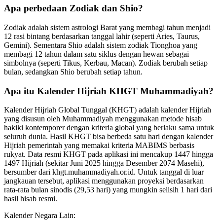
Apa perbedaan Zodiak dan Shio?
Zodiak adalah sistem astrologi Barat yang membagi tahun menjadi
12 rasi bintang berdasarkan tanggal lahir (seperti Aries, Taurus,
Gemini). Sementara Shio adalah sistem zodiak Tionghoa yang
membagi 12 tahun dalam satu siklus dengan hewan sebagai
simbolnya (seperti Tikus, Kerbau, Macan). Zodiak berubah setiap
bulan, sedangkan Shio berubah setiap tahun.
Apa itu Kalender Hijriah KHGT Muhammadiyah?
Kalender Hijriah Global Tunggal (KHGT) adalah kalender Hijriah
yang disusun oleh Muhammadiyah menggunakan metode hisab
hakiki kontemporer dengan kriteria global yang berlaku sama untuk
seluruh dunia. Hasil KHGT bisa berbeda satu hari dengan kalender
Hijriah pemerintah yang memakai kriteria MABIMS berbasis
rukyat. Data resmi KHGT pada aplikasi ini mencakup 1447 hingga
1497 Hijriah (sekitar Juni 2025 hingga Desember 2074 Masehi),
bersumber dari khgt.muhammadiyah.or.id. Untuk tanggal di luar
jangkauan tersebut, aplikasi menggunakan proyeksi berdasarkan
rata-rata bulan sinodis (29,53 hari) yang mungkin selisih 1 hari dari
hasil hisab resmi.
Kalender Negara Lain: