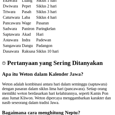
Ekawara
Luang
Siklus 1 hari
Dwiwara
Pepet
Siklus 2 hari
Triwara
Pasah
Siklus 3 hari
Caturwara
Laba
Siklus 4 hari
Pancawara
Wage
Pasaran
Sadwara
Paniron
Paringkelan
Saptawara
Akad
Hari
Astawara
Indra
Padewan
Sangawara
Dangu
Padangon
Dasawara
Raksasa
Siklus 10 hari
Pertanyaan yang Sering Ditanyakan
Apa itu Weton dalam Kalender Jawa?
Weton adalah kombinasi antara hari dalam seminggu (saptawara)
dengan pasaran dalam siklus lima hari (pancawara). Setiap orang
memiliki weton berdasarkan hari kelahirannya, seperti Kamis Pon
atau Jumat Kliwon. Weton dipercaya menggambarkan karakter dan
nasib seseorang dalam tradisi Jawa.
Bagaimana cara menghitung Neptu?