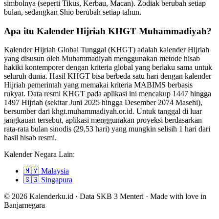
simbolnya (seperti Tikus, Kerbau, Macan). Zodiak berubah setiap
bulan, sedangkan Shio berubah setiap tahun.
Apa itu Kalender Hijriah KHGT Muhammadiyah?
Kalender Hijriah Global Tunggal (KHGT) adalah kalender Hijriah
yang disusun oleh Muhammadiyah menggunakan metode hisab
hakiki kontemporer dengan kriteria global yang berlaku sama untuk
seluruh dunia. Hasil KHGT bisa berbeda satu hari dengan kalender
Hijriah pemerintah yang memakai kriteria MABIMS berbasis
rukyat. Data resmi KHGT pada aplikasi ini mencakup 1447 hingga
1497 Hijriah (sekitar Juni 2025 hingga Desember 2074 Masehi),
bersumber dari khgt.muhammadiyah.or.id. Untuk tanggal di luar
jangkauan tersebut, aplikasi menggunakan proyeksi berdasarkan
rata-rata bulan sinodis (29,53 hari) yang mungkin selisih 1 hari dari
hasil hisab resmi.
Kalender Negara Lain:
🇲🇾
Malaysia
🇸🇬
Singapura
© 2026 Kalenderku.id · Data SKB 3 Menteri · Made with love in
Banjarnegara