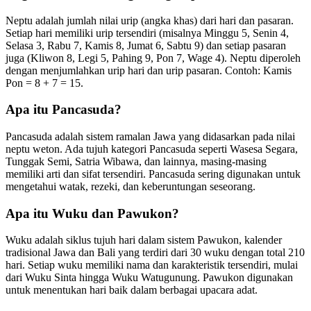
Neptu adalah jumlah nilai urip (angka khas) dari hari dan pasaran.
Setiap hari memiliki urip tersendiri (misalnya Minggu 5, Senin 4,
Selasa 3, Rabu 7, Kamis 8, Jumat 6, Sabtu 9) dan setiap pasaran
juga (Kliwon 8, Legi 5, Pahing 9, Pon 7, Wage 4). Neptu diperoleh
dengan menjumlahkan urip hari dan urip pasaran. Contoh: Kamis
Pon = 8 + 7 = 15.
Apa itu Pancasuda?
Pancasuda adalah sistem ramalan Jawa yang didasarkan pada nilai
neptu weton. Ada tujuh kategori Pancasuda seperti Wasesa Segara,
Tunggak Semi, Satria Wibawa, dan lainnya, masing-masing
memiliki arti dan sifat tersendiri. Pancasuda sering digunakan untuk
mengetahui watak, rezeki, dan keberuntungan seseorang.
Apa itu Wuku dan Pawukon?
Wuku adalah siklus tujuh hari dalam sistem Pawukon, kalender
tradisional Jawa dan Bali yang terdiri dari 30 wuku dengan total 210
hari. Setiap wuku memiliki nama dan karakteristik tersendiri, mulai
dari Wuku Sinta hingga Wuku Watugunung. Pawukon digunakan
untuk menentukan hari baik dalam berbagai upacara adat.