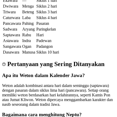
Ekawara
—
Siklus 1 hari
Dwiwara
Menga
Siklus 2 hari
Triwara
Beteng
Siklus 3 hari
Caturwara
Laba
Siklus 4 hari
Pancawara
Pahing
Pasaran
Sadwara
Aryang
Paringkelan
Saptawara
Rabu
Hari
Astawara
Indra
Padewan
Sangawara
Ogan
Padangon
Dasawara
Manusa
Siklus 10 hari
Pertanyaan yang Sering Ditanyakan
Apa itu Weton dalam Kalender Jawa?
Weton adalah kombinasi antara hari dalam seminggu (saptawara)
dengan pasaran dalam siklus lima hari (pancawara). Setiap orang
memiliki weton berdasarkan hari kelahirannya, seperti Kamis Pon
atau Jumat Kliwon. Weton dipercaya menggambarkan karakter dan
nasib seseorang dalam tradisi Jawa.
Bagaimana cara menghitung Neptu?