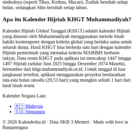
simbolnya (seperti Tikus, Kerbau, Macan). Zodiak berubah setiap
bulan, sedangkan Shio berubah setiap tahun.
Apa itu Kalender Hijriah KHGT Muhammadiyah?
Kalender Hijriah Global Tunggal (KHGT) adalah kalender Hijriah
yang disusun oleh Muhammadiyah menggunakan metode hisab
hakiki kontemporer dengan kriteria global yang berlaku sama untuk
seluruh dunia. Hasil KHGT bisa berbeda satu hari dengan kalender
Hijriah pemerintah yang memakai kriteria MABIMS berbasis
rukyat. Data resmi KHGT pada aplikasi ini mencakup 1447 hingga
1497 Hijriah (sekitar Juni 2025 hingga Desember 2074 Masehi),
bersumber dari khgt.muhammadiyah.or.id. Untuk tanggal di luar
jangkauan tersebut, aplikasi menggunakan proyeksi berdasarkan
rata-rata bulan sinodis (29,53 hari) yang mungkin selisih 1 hari dari
hasil hisab resmi.
Kalender Negara Lain:
🇲🇾
Malaysia
🇸🇬
Singapura
© 2026 Kalenderku.id · Data SKB 3 Menteri · Made with love in
Banjarnegara