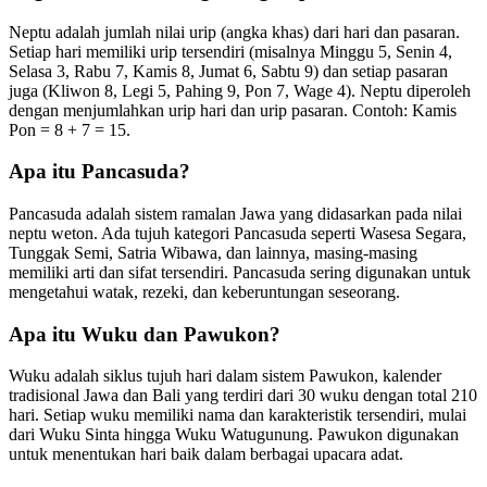
Neptu adalah jumlah nilai urip (angka khas) dari hari dan pasaran.
Setiap hari memiliki urip tersendiri (misalnya Minggu 5, Senin 4,
Selasa 3, Rabu 7, Kamis 8, Jumat 6, Sabtu 9) dan setiap pasaran
juga (Kliwon 8, Legi 5, Pahing 9, Pon 7, Wage 4). Neptu diperoleh
dengan menjumlahkan urip hari dan urip pasaran. Contoh: Kamis
Pon = 8 + 7 = 15.
Apa itu Pancasuda?
Pancasuda adalah sistem ramalan Jawa yang didasarkan pada nilai
neptu weton. Ada tujuh kategori Pancasuda seperti Wasesa Segara,
Tunggak Semi, Satria Wibawa, dan lainnya, masing-masing
memiliki arti dan sifat tersendiri. Pancasuda sering digunakan untuk
mengetahui watak, rezeki, dan keberuntungan seseorang.
Apa itu Wuku dan Pawukon?
Wuku adalah siklus tujuh hari dalam sistem Pawukon, kalender
tradisional Jawa dan Bali yang terdiri dari 30 wuku dengan total 210
hari. Setiap wuku memiliki nama dan karakteristik tersendiri, mulai
dari Wuku Sinta hingga Wuku Watugunung. Pawukon digunakan
untuk menentukan hari baik dalam berbagai upacara adat.