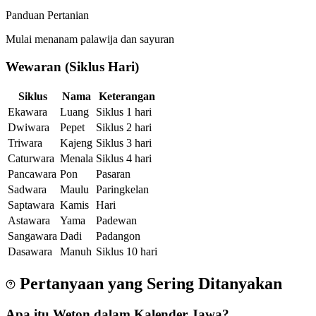
Panduan Pertanian
Mulai menanam palawija dan sayuran
Wewaran (Siklus Hari)
Siklus
Nama
Keterangan
Ekawara
Luang
Siklus 1 hari
Dwiwara
Pepet
Siklus 2 hari
Triwara
Kajeng
Siklus 3 hari
Caturwara
Menala
Siklus 4 hari
Pancawara
Pon
Pasaran
Sadwara
Maulu
Paringkelan
Saptawara
Kamis
Hari
Astawara
Yama
Padewan
Sangawara
Dadi
Padangon
Dasawara
Manuh
Siklus 10 hari
Pertanyaan yang Sering Ditanyakan
Apa itu Weton dalam Kalender Jawa?