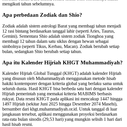
mengikuti tahun sebelumnya.
Apa perbedaan Zodiak dan Shio?
Zodiak adalah sistem astrologi Barat yang membagi tahun menjadi
12 rasi bintang berdasarkan tanggal lahir (seperti Aries, Taurus,
Gemini). Sementara Shio adalah sistem zodiak Tionghoa yang
membagi 12 tahun dalam satu siklus dengan hewan sebagai
simbolnya (seperti Tikus, Kerbau, Macan). Zodiak berubah setiap
bulan, sedangkan Shio berubah setiap tahun.
Apa itu Kalender Hijriah KHGT Muhammadiyah?
Kalender Hijriah Global Tunggal (KHGT) adalah kalender Hijriah
yang disusun oleh Muhammadiyah menggunakan metode hisab
hakiki kontemporer dengan kriteria global yang berlaku sama untuk
seluruh dunia. Hasil KHGT bisa berbeda satu hari dengan kalender
Hijriah pemerintah yang memakai kriteria MABIMS berbasis
rukyat. Data resmi KHGT pada aplikasi ini mencakup 1447 hingga
1497 Hijriah (sekitar Juni 2025 hingga Desember 2074 Masehi),
bersumber dari khgt.muhammadiyah.or.id. Untuk tanggal di luar
jangkauan tersebut, aplikasi menggunakan proyeksi berdasarkan
rata-rata bulan sinodis (29,53 hari) yang mungkin selisih 1 hari dari
hasil hisab resmi.