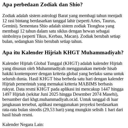
Apa perbedaan Zodiak dan Shio?
Zodiak adalah sistem astrologi Barat yang membagi tahun menjadi
12 rasi bintang berdasarkan tanggal lahir (seperti Aries, Taurus,
Gemini). Sementara Shio adalah sistem zodiak Tionghoa yang
membagi 12 tahun dalam satu siklus dengan hewan sebagai
simbolnya (seperti Tikus, Kerbau, Macan). Zodiak berubah setiap
bulan, sedangkan Shio berubah setiap tahun.
Apa itu Kalender Hijriah KHGT Muhammadiyah?
Kalender Hijriah Global Tunggal (KHGT) adalah kalender Hijriah
yang disusun oleh Muhammadiyah menggunakan metode hisab
hakiki kontemporer dengan kriteria global yang berlaku sama untuk
seluruh dunia. Hasil KHGT bisa berbeda satu hari dengan kalender
Hijriah pemerintah yang memakai kriteria MABIMS berbasis
rukyat. Data resmi KHGT pada aplikasi ini mencakup 1447 hingga
1497 Hijriah (sekitar Juni 2025 hingga Desember 2074 Masehi),
bersumber dari khgt.muhammadiyah.or.id. Untuk tanggal di luar
jangkauan tersebut, aplikasi menggunakan proyeksi berdasarkan
rata-rata bulan sinodis (29,53 hari) yang mungkin selisih 1 hari dari
hasil hisab resmi.
Kalender Negara Lain: