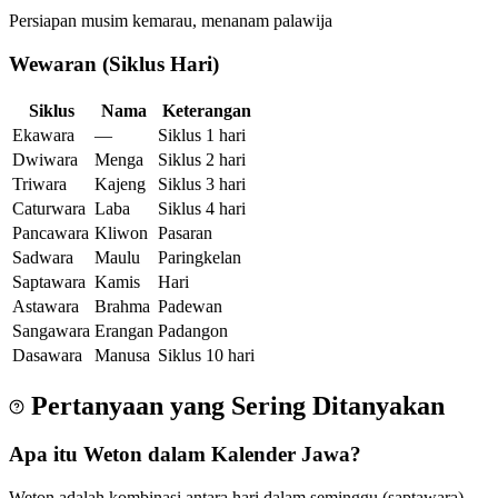
Persiapan musim kemarau, menanam palawija
Wewaran (Siklus Hari)
Siklus
Nama
Keterangan
Ekawara
—
Siklus 1 hari
Dwiwara
Menga
Siklus 2 hari
Triwara
Kajeng
Siklus 3 hari
Caturwara
Laba
Siklus 4 hari
Pancawara
Kliwon
Pasaran
Sadwara
Maulu
Paringkelan
Saptawara
Kamis
Hari
Astawara
Brahma
Padewan
Sangawara
Erangan
Padangon
Dasawara
Manusa
Siklus 10 hari
Pertanyaan yang Sering Ditanyakan
Apa itu Weton dalam Kalender Jawa?
Weton adalah kombinasi antara hari dalam seminggu (saptawara)