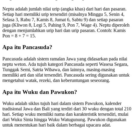
Neptu adalah jumlah nilai urip (angka khas) dari hari dan pasaran.
Setiap hari memiliki urip tersendiri (misalnya Minggu 5, Senin 4,
Selasa 3, Rabu 7, Kamis 8, Jumat 6, Sabtu 9) dan setiap pasaran
juga (Kliwon 8, Legi 5, Pahing 9, Pon 7, Wage 4). Neptu diperoleh
dengan menjumlahkan urip hari dan urip pasaran. Contoh: Kamis
Pon = 8 + 7 = 15.
Apa itu Pancasuda?
Pancasuda adalah sistem ramalan Jawa yang didasarkan pada nilai
neptu weton. Ada tujuh kategori Pancasuda seperti Wasesa Segara,
Tunggak Semi, Satria Wibawa, dan lainnya, masing-masing
memiliki arti dan sifat tersendiri. Pancasuda sering digunakan untuk
mengetahui watak, rezeki, dan keberuntungan seseorang.
Apa itu Wuku dan Pawukon?
Wuku adalah siklus tujuh hari dalam sistem Pawukon, kalender
tradisional Jawa dan Bali yang terdiri dari 30 wuku dengan total 210
hari. Setiap wuku memiliki nama dan karakteristik tersendiri, mulai
dari Wuku Sinta hingga Wuku Watugunung. Pawukon digunakan
untuk menentukan hari baik dalam berbagai upacara adat.