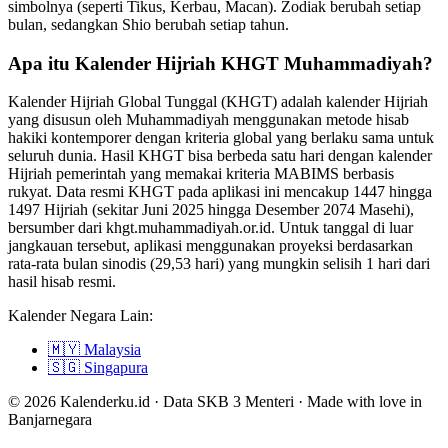
simbolnya (seperti Tikus, Kerbau, Macan). Zodiak berubah setiap
bulan, sedangkan Shio berubah setiap tahun.
Apa itu Kalender Hijriah KHGT Muhammadiyah?
Kalender Hijriah Global Tunggal (KHGT) adalah kalender Hijriah
yang disusun oleh Muhammadiyah menggunakan metode hisab
hakiki kontemporer dengan kriteria global yang berlaku sama untuk
seluruh dunia. Hasil KHGT bisa berbeda satu hari dengan kalender
Hijriah pemerintah yang memakai kriteria MABIMS berbasis
rukyat. Data resmi KHGT pada aplikasi ini mencakup 1447 hingga
1497 Hijriah (sekitar Juni 2025 hingga Desember 2074 Masehi),
bersumber dari khgt.muhammadiyah.or.id. Untuk tanggal di luar
jangkauan tersebut, aplikasi menggunakan proyeksi berdasarkan
rata-rata bulan sinodis (29,53 hari) yang mungkin selisih 1 hari dari
hasil hisab resmi.
Kalender Negara Lain:
🇲🇾
Malaysia
🇸🇬
Singapura
© 2026 Kalenderku.id · Data SKB 3 Menteri · Made with love in
Banjarnegara