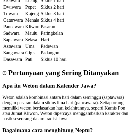
Ekawara
Luang
Siklus 1 hari
Dwiwara
Pepet
Siklus 2 hari
Triwara
Kajeng
Siklus 3 hari
Caturwara
Menala
Siklus 4 hari
Pancawara
Kliwon
Pasaran
Sadwara
Maulu
Paringkelan
Saptawara
Selasa
Hari
Astawara
Uma
Padewan
Sangawara
Gigis
Padangon
Dasawara
Pati
Siklus 10 hari
Pertanyaan yang Sering Ditanyakan
Apa itu Weton dalam Kalender Jawa?
Weton adalah kombinasi antara hari dalam seminggu (saptawara)
dengan pasaran dalam siklus lima hari (pancawara). Setiap orang
memiliki weton berdasarkan hari kelahirannya, seperti Kamis Pon
atau Jumat Kliwon. Weton dipercaya menggambarkan karakter dan
nasib seseorang dalam tradisi Jawa.
Bagaimana cara menghitung Neptu?