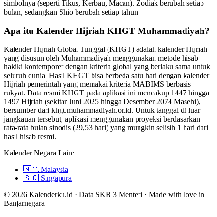
simbolnya (seperti Tikus, Kerbau, Macan). Zodiak berubah setiap
bulan, sedangkan Shio berubah setiap tahun.
Apa itu Kalender Hijriah KHGT Muhammadiyah?
Kalender Hijriah Global Tunggal (KHGT) adalah kalender Hijriah
yang disusun oleh Muhammadiyah menggunakan metode hisab
hakiki kontemporer dengan kriteria global yang berlaku sama untuk
seluruh dunia. Hasil KHGT bisa berbeda satu hari dengan kalender
Hijriah pemerintah yang memakai kriteria MABIMS berbasis
rukyat. Data resmi KHGT pada aplikasi ini mencakup 1447 hingga
1497 Hijriah (sekitar Juni 2025 hingga Desember 2074 Masehi),
bersumber dari khgt.muhammadiyah.or.id. Untuk tanggal di luar
jangkauan tersebut, aplikasi menggunakan proyeksi berdasarkan
rata-rata bulan sinodis (29,53 hari) yang mungkin selisih 1 hari dari
hasil hisab resmi.
Kalender Negara Lain:
🇲🇾
Malaysia
🇸🇬
Singapura
© 2026 Kalenderku.id · Data SKB 3 Menteri · Made with love in
Banjarnegara