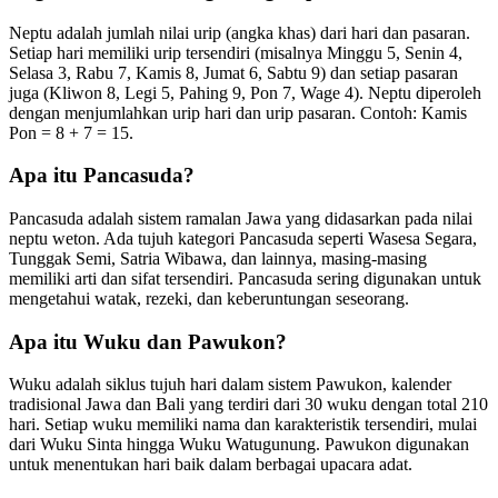
Neptu adalah jumlah nilai urip (angka khas) dari hari dan pasaran.
Setiap hari memiliki urip tersendiri (misalnya Minggu 5, Senin 4,
Selasa 3, Rabu 7, Kamis 8, Jumat 6, Sabtu 9) dan setiap pasaran
juga (Kliwon 8, Legi 5, Pahing 9, Pon 7, Wage 4). Neptu diperoleh
dengan menjumlahkan urip hari dan urip pasaran. Contoh: Kamis
Pon = 8 + 7 = 15.
Apa itu Pancasuda?
Pancasuda adalah sistem ramalan Jawa yang didasarkan pada nilai
neptu weton. Ada tujuh kategori Pancasuda seperti Wasesa Segara,
Tunggak Semi, Satria Wibawa, dan lainnya, masing-masing
memiliki arti dan sifat tersendiri. Pancasuda sering digunakan untuk
mengetahui watak, rezeki, dan keberuntungan seseorang.
Apa itu Wuku dan Pawukon?
Wuku adalah siklus tujuh hari dalam sistem Pawukon, kalender
tradisional Jawa dan Bali yang terdiri dari 30 wuku dengan total 210
hari. Setiap wuku memiliki nama dan karakteristik tersendiri, mulai
dari Wuku Sinta hingga Wuku Watugunung. Pawukon digunakan
untuk menentukan hari baik dalam berbagai upacara adat.