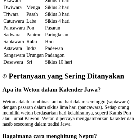
Ekawara
—
Siklus 1 hari
Dwiwara
Menga
Siklus 2 hari
Triwara
Pasah
Siklus 3 hari
Caturwara
Laba
Siklus 4 hari
Pancawara
Pon
Pasaran
Sadwara
Paniron
Paringkelan
Saptawara
Rabu
Hari
Astawara
Indra
Padewan
Sangawara
Urungan
Padangon
Dasawara
Sri
Siklus 10 hari
Pertanyaan yang Sering Ditanyakan
Apa itu Weton dalam Kalender Jawa?
Weton adalah kombinasi antara hari dalam seminggu (saptawara)
dengan pasaran dalam siklus lima hari (pancawara). Setiap orang
memiliki weton berdasarkan hari kelahirannya, seperti Kamis Pon
atau Jumat Kliwon. Weton dipercaya menggambarkan karakter dan
nasib seseorang dalam tradisi Jawa.
Bagaimana cara menghitung Neptu?