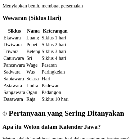
Menyiapkan benih, membuat persemaian
Wewaran (Siklus Hari)
Siklus
Nama
Keterangan
Ekawara
Luang
Siklus 1 hari
Dwiwara
Pepet
Siklus 2 hari
Triwara
Beteng
Siklus 3 hari
Caturwara
Sri
Siklus 4 hari
Pancawara
Wage
Pasaran
Sadwara
Was
Paringkelan
Saptawara
Selasa
Hari
Astawara
Ludra
Padewan
Sangawara
Ogan
Padangon
Dasawara
Raja
Siklus 10 hari
Pertanyaan yang Sering Ditanyakan
Apa itu Weton dalam Kalender Jawa?
Weton adalah kombinasi antara hari dalam seminggu (saptawara)