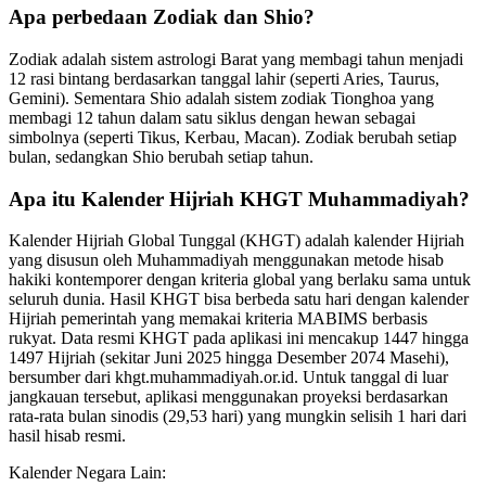
Apa perbedaan Zodiak dan Shio?
Zodiak adalah sistem astrologi Barat yang membagi tahun menjadi
12 rasi bintang berdasarkan tanggal lahir (seperti Aries, Taurus,
Gemini). Sementara Shio adalah sistem zodiak Tionghoa yang
membagi 12 tahun dalam satu siklus dengan hewan sebagai
simbolnya (seperti Tikus, Kerbau, Macan). Zodiak berubah setiap
bulan, sedangkan Shio berubah setiap tahun.
Apa itu Kalender Hijriah KHGT Muhammadiyah?
Kalender Hijriah Global Tunggal (KHGT) adalah kalender Hijriah
yang disusun oleh Muhammadiyah menggunakan metode hisab
hakiki kontemporer dengan kriteria global yang berlaku sama untuk
seluruh dunia. Hasil KHGT bisa berbeda satu hari dengan kalender
Hijriah pemerintah yang memakai kriteria MABIMS berbasis
rukyat. Data resmi KHGT pada aplikasi ini mencakup 1447 hingga
1497 Hijriah (sekitar Juni 2025 hingga Desember 2074 Masehi),
bersumber dari khgt.muhammadiyah.or.id. Untuk tanggal di luar
jangkauan tersebut, aplikasi menggunakan proyeksi berdasarkan
rata-rata bulan sinodis (29,53 hari) yang mungkin selisih 1 hari dari
hasil hisab resmi.
Kalender Negara Lain: