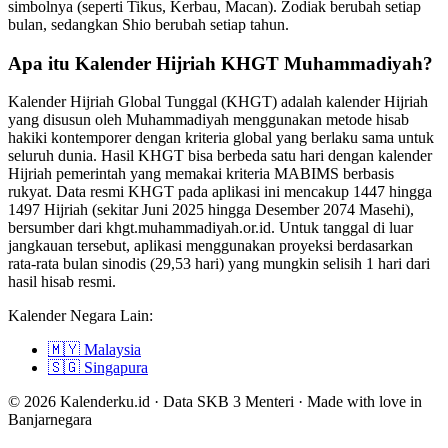
simbolnya (seperti Tikus, Kerbau, Macan). Zodiak berubah setiap
bulan, sedangkan Shio berubah setiap tahun.
Apa itu Kalender Hijriah KHGT Muhammadiyah?
Kalender Hijriah Global Tunggal (KHGT) adalah kalender Hijriah
yang disusun oleh Muhammadiyah menggunakan metode hisab
hakiki kontemporer dengan kriteria global yang berlaku sama untuk
seluruh dunia. Hasil KHGT bisa berbeda satu hari dengan kalender
Hijriah pemerintah yang memakai kriteria MABIMS berbasis
rukyat. Data resmi KHGT pada aplikasi ini mencakup 1447 hingga
1497 Hijriah (sekitar Juni 2025 hingga Desember 2074 Masehi),
bersumber dari khgt.muhammadiyah.or.id. Untuk tanggal di luar
jangkauan tersebut, aplikasi menggunakan proyeksi berdasarkan
rata-rata bulan sinodis (29,53 hari) yang mungkin selisih 1 hari dari
hasil hisab resmi.
Kalender Negara Lain:
🇲🇾
Malaysia
🇸🇬
Singapura
© 2026 Kalenderku.id · Data SKB 3 Menteri · Made with love in
Banjarnegara