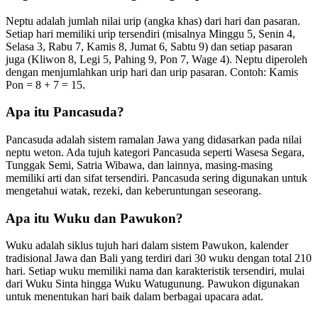
Neptu adalah jumlah nilai urip (angka khas) dari hari dan pasaran.
Setiap hari memiliki urip tersendiri (misalnya Minggu 5, Senin 4,
Selasa 3, Rabu 7, Kamis 8, Jumat 6, Sabtu 9) dan setiap pasaran
juga (Kliwon 8, Legi 5, Pahing 9, Pon 7, Wage 4). Neptu diperoleh
dengan menjumlahkan urip hari dan urip pasaran. Contoh: Kamis
Pon = 8 + 7 = 15.
Apa itu Pancasuda?
Pancasuda adalah sistem ramalan Jawa yang didasarkan pada nilai
neptu weton. Ada tujuh kategori Pancasuda seperti Wasesa Segara,
Tunggak Semi, Satria Wibawa, dan lainnya, masing-masing
memiliki arti dan sifat tersendiri. Pancasuda sering digunakan untuk
mengetahui watak, rezeki, dan keberuntungan seseorang.
Apa itu Wuku dan Pawukon?
Wuku adalah siklus tujuh hari dalam sistem Pawukon, kalender
tradisional Jawa dan Bali yang terdiri dari 30 wuku dengan total 210
hari. Setiap wuku memiliki nama dan karakteristik tersendiri, mulai
dari Wuku Sinta hingga Wuku Watugunung. Pawukon digunakan
untuk menentukan hari baik dalam berbagai upacara adat.