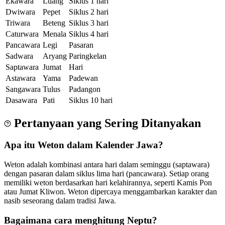
Ekawara
Luang
Siklus 1 hari
Dwiwara
Pepet
Siklus 2 hari
Triwara
Beteng
Siklus 3 hari
Caturwara
Menala
Siklus 4 hari
Pancawara
Legi
Pasaran
Sadwara
Aryang
Paringkelan
Saptawara
Jumat
Hari
Astawara
Yama
Padewan
Sangawara
Tulus
Padangon
Dasawara
Pati
Siklus 10 hari
Pertanyaan yang Sering Ditanyakan
Apa itu Weton dalam Kalender Jawa?
Weton adalah kombinasi antara hari dalam seminggu (saptawara)
dengan pasaran dalam siklus lima hari (pancawara). Setiap orang
memiliki weton berdasarkan hari kelahirannya, seperti Kamis Pon
atau Jumat Kliwon. Weton dipercaya menggambarkan karakter dan
nasib seseorang dalam tradisi Jawa.
Bagaimana cara menghitung Neptu?