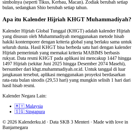
simbolnya (seperti Tikus, Kerbau, Macan). Zodiak berubah setiap
bulan, sedangkan Shio berubah setiap tahun.
Apa itu Kalender Hijriah KHGT Muhammadiyah?
Kalender Hijriah Global Tunggal (KHGT) adalah kalender Hijriah
yang disusun oleh Muhammadiyah menggunakan metode hisab
hakiki kontemporer dengan kriteria global yang berlaku sama untuk
seluruh dunia. Hasil KHGT bisa berbeda satu hari dengan kalender
Hijriah pemerintah yang memakai kriteria MABIMS berbasis
rukyat. Data resmi KHGT pada aplikasi ini mencakup 1447 hingga
1497 Hijriah (sekitar Juni 2025 hingga Desember 2074 Masehi),
bersumber dari khgt.muhammadiyah.or.id. Untuk tanggal di luar
jangkauan tersebut, aplikasi menggunakan proyeksi berdasarkan
rata-rata bulan sinodis (29,53 hari) yang mungkin selisih 1 hari dari
hasil hisab resmi.
Kalender Negara Lain:
🇲🇾
Malaysia
🇸🇬
Singapura
© 2026 Kalenderku.id · Data SKB 3 Menteri · Made with love in
Banjarnegara