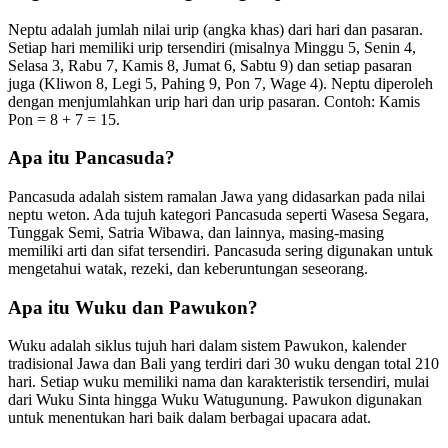
Neptu adalah jumlah nilai urip (angka khas) dari hari dan pasaran.
Setiap hari memiliki urip tersendiri (misalnya Minggu 5, Senin 4,
Selasa 3, Rabu 7, Kamis 8, Jumat 6, Sabtu 9) dan setiap pasaran
juga (Kliwon 8, Legi 5, Pahing 9, Pon 7, Wage 4). Neptu diperoleh
dengan menjumlahkan urip hari dan urip pasaran. Contoh: Kamis
Pon = 8 + 7 = 15.
Apa itu Pancasuda?
Pancasuda adalah sistem ramalan Jawa yang didasarkan pada nilai
neptu weton. Ada tujuh kategori Pancasuda seperti Wasesa Segara,
Tunggak Semi, Satria Wibawa, dan lainnya, masing-masing
memiliki arti dan sifat tersendiri. Pancasuda sering digunakan untuk
mengetahui watak, rezeki, dan keberuntungan seseorang.
Apa itu Wuku dan Pawukon?
Wuku adalah siklus tujuh hari dalam sistem Pawukon, kalender
tradisional Jawa dan Bali yang terdiri dari 30 wuku dengan total 210
hari. Setiap wuku memiliki nama dan karakteristik tersendiri, mulai
dari Wuku Sinta hingga Wuku Watugunung. Pawukon digunakan
untuk menentukan hari baik dalam berbagai upacara adat.