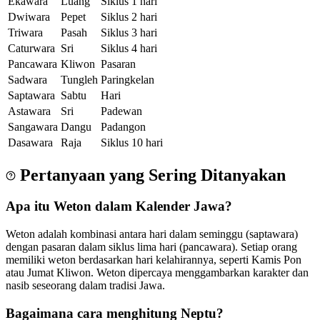
Ekawara
Luang
Siklus 1 hari
Dwiwara
Pepet
Siklus 2 hari
Triwara
Pasah
Siklus 3 hari
Caturwara
Sri
Siklus 4 hari
Pancawara
Kliwon
Pasaran
Sadwara
Tungleh
Paringkelan
Saptawara
Sabtu
Hari
Astawara
Sri
Padewan
Sangawara
Dangu
Padangon
Dasawara
Raja
Siklus 10 hari
Pertanyaan yang Sering Ditanyakan
Apa itu Weton dalam Kalender Jawa?
Weton adalah kombinasi antara hari dalam seminggu (saptawara)
dengan pasaran dalam siklus lima hari (pancawara). Setiap orang
memiliki weton berdasarkan hari kelahirannya, seperti Kamis Pon
atau Jumat Kliwon. Weton dipercaya menggambarkan karakter dan
nasib seseorang dalam tradisi Jawa.
Bagaimana cara menghitung Neptu?