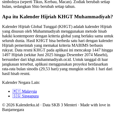
simbolnya (seperti Tikus, Kerbau, Macan). Zodiak berubah setiap
bulan, sedangkan Shio berubah setiap tahun.
Apa itu Kalender Hijriah KHGT Muhammadiyah?
Kalender Hijriah Global Tunggal (KHGT) adalah kalender Hijriah
yang disusun oleh Muhammadiyah menggunakan metode hisab
hakiki kontemporer dengan kriteria global yang berlaku sama untuk
seluruh dunia. Hasil KHGT bisa berbeda satu hari dengan kalender
Hijriah pemerintah yang memakai kriteria MABIMS berbasis
rukyat. Data resmi KHGT pada aplikasi ini mencakup 1447 hingga
1497 Hijriah (sekitar Juni 2025 hingga Desember 2074 Masehi),
bersumber dari khgt.muhammadiyah.or.id. Untuk tanggal di luar
jangkauan tersebut, aplikasi menggunakan proyeksi berdasarkan
rata-rata bulan sinodis (29,53 hari) yang mungkin selisih 1 hari dari
hasil hisab resmi.
Kalender Negara Lain:
🇲🇾
Malaysia
🇸🇬
Singapura
© 2026 Kalenderku.id · Data SKB 3 Menteri · Made with love in
Banjarnegara