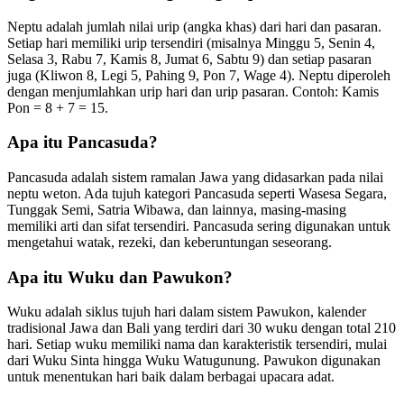
Neptu adalah jumlah nilai urip (angka khas) dari hari dan pasaran.
Setiap hari memiliki urip tersendiri (misalnya Minggu 5, Senin 4,
Selasa 3, Rabu 7, Kamis 8, Jumat 6, Sabtu 9) dan setiap pasaran
juga (Kliwon 8, Legi 5, Pahing 9, Pon 7, Wage 4). Neptu diperoleh
dengan menjumlahkan urip hari dan urip pasaran. Contoh: Kamis
Pon = 8 + 7 = 15.
Apa itu Pancasuda?
Pancasuda adalah sistem ramalan Jawa yang didasarkan pada nilai
neptu weton. Ada tujuh kategori Pancasuda seperti Wasesa Segara,
Tunggak Semi, Satria Wibawa, dan lainnya, masing-masing
memiliki arti dan sifat tersendiri. Pancasuda sering digunakan untuk
mengetahui watak, rezeki, dan keberuntungan seseorang.
Apa itu Wuku dan Pawukon?
Wuku adalah siklus tujuh hari dalam sistem Pawukon, kalender
tradisional Jawa dan Bali yang terdiri dari 30 wuku dengan total 210
hari. Setiap wuku memiliki nama dan karakteristik tersendiri, mulai
dari Wuku Sinta hingga Wuku Watugunung. Pawukon digunakan
untuk menentukan hari baik dalam berbagai upacara adat.