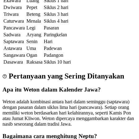
Ekawara
Luang
Siklus 1 hari
Dwiwara
Pepet
Siklus 2 hari
Triwara
Beteng
Siklus 3 hari
Caturwara
Menala
Siklus 4 hari
Pancawara
Legi
Pasaran
Sadwara
Aryang
Paringkelan
Saptawara
Senin
Hari
Astawara
Uma
Padewan
Sangawara
Ogan
Padangon
Dasawara
Raksasa
Siklus 10 hari
Pertanyaan yang Sering Ditanyakan
Apa itu Weton dalam Kalender Jawa?
Weton adalah kombinasi antara hari dalam seminggu (saptawara)
dengan pasaran dalam siklus lima hari (pancawara). Setiap orang
memiliki weton berdasarkan hari kelahirannya, seperti Kamis Pon
atau Jumat Kliwon. Weton dipercaya menggambarkan karakter dan
nasib seseorang dalam tradisi Jawa.
Bagaimana cara menghitung Neptu?