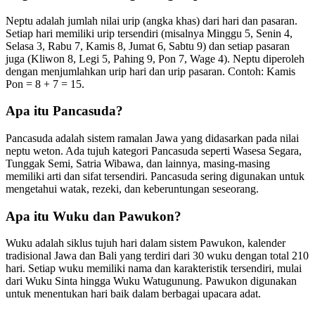
Neptu adalah jumlah nilai urip (angka khas) dari hari dan pasaran.
Setiap hari memiliki urip tersendiri (misalnya Minggu 5, Senin 4,
Selasa 3, Rabu 7, Kamis 8, Jumat 6, Sabtu 9) dan setiap pasaran
juga (Kliwon 8, Legi 5, Pahing 9, Pon 7, Wage 4). Neptu diperoleh
dengan menjumlahkan urip hari dan urip pasaran. Contoh: Kamis
Pon = 8 + 7 = 15.
Apa itu Pancasuda?
Pancasuda adalah sistem ramalan Jawa yang didasarkan pada nilai
neptu weton. Ada tujuh kategori Pancasuda seperti Wasesa Segara,
Tunggak Semi, Satria Wibawa, dan lainnya, masing-masing
memiliki arti dan sifat tersendiri. Pancasuda sering digunakan untuk
mengetahui watak, rezeki, dan keberuntungan seseorang.
Apa itu Wuku dan Pawukon?
Wuku adalah siklus tujuh hari dalam sistem Pawukon, kalender
tradisional Jawa dan Bali yang terdiri dari 30 wuku dengan total 210
hari. Setiap wuku memiliki nama dan karakteristik tersendiri, mulai
dari Wuku Sinta hingga Wuku Watugunung. Pawukon digunakan
untuk menentukan hari baik dalam berbagai upacara adat.