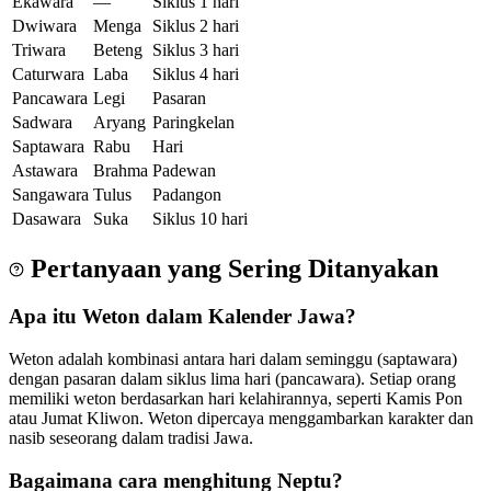
Ekawara
—
Siklus 1 hari
Dwiwara
Menga
Siklus 2 hari
Triwara
Beteng
Siklus 3 hari
Caturwara
Laba
Siklus 4 hari
Pancawara
Legi
Pasaran
Sadwara
Aryang
Paringkelan
Saptawara
Rabu
Hari
Astawara
Brahma
Padewan
Sangawara
Tulus
Padangon
Dasawara
Suka
Siklus 10 hari
Pertanyaan yang Sering Ditanyakan
Apa itu Weton dalam Kalender Jawa?
Weton adalah kombinasi antara hari dalam seminggu (saptawara)
dengan pasaran dalam siklus lima hari (pancawara). Setiap orang
memiliki weton berdasarkan hari kelahirannya, seperti Kamis Pon
atau Jumat Kliwon. Weton dipercaya menggambarkan karakter dan
nasib seseorang dalam tradisi Jawa.
Bagaimana cara menghitung Neptu?