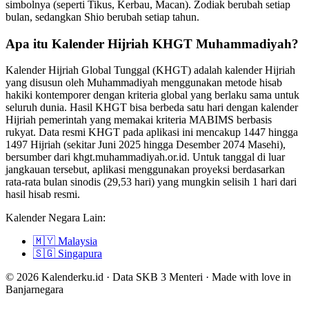
simbolnya (seperti Tikus, Kerbau, Macan). Zodiak berubah setiap
bulan, sedangkan Shio berubah setiap tahun.
Apa itu Kalender Hijriah KHGT Muhammadiyah?
Kalender Hijriah Global Tunggal (KHGT) adalah kalender Hijriah
yang disusun oleh Muhammadiyah menggunakan metode hisab
hakiki kontemporer dengan kriteria global yang berlaku sama untuk
seluruh dunia. Hasil KHGT bisa berbeda satu hari dengan kalender
Hijriah pemerintah yang memakai kriteria MABIMS berbasis
rukyat. Data resmi KHGT pada aplikasi ini mencakup 1447 hingga
1497 Hijriah (sekitar Juni 2025 hingga Desember 2074 Masehi),
bersumber dari khgt.muhammadiyah.or.id. Untuk tanggal di luar
jangkauan tersebut, aplikasi menggunakan proyeksi berdasarkan
rata-rata bulan sinodis (29,53 hari) yang mungkin selisih 1 hari dari
hasil hisab resmi.
Kalender Negara Lain:
🇲🇾
Malaysia
🇸🇬
Singapura
© 2026 Kalenderku.id · Data SKB 3 Menteri · Made with love in
Banjarnegara