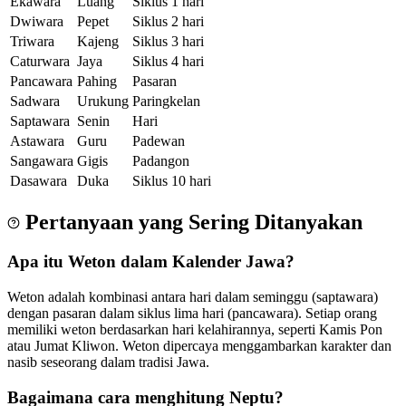
Ekawara
Luang
Siklus 1 hari
Dwiwara
Pepet
Siklus 2 hari
Triwara
Kajeng
Siklus 3 hari
Caturwara
Jaya
Siklus 4 hari
Pancawara
Pahing
Pasaran
Sadwara
Urukung
Paringkelan
Saptawara
Senin
Hari
Astawara
Guru
Padewan
Sangawara
Gigis
Padangon
Dasawara
Duka
Siklus 10 hari
Pertanyaan yang Sering Ditanyakan
Apa itu Weton dalam Kalender Jawa?
Weton adalah kombinasi antara hari dalam seminggu (saptawara)
dengan pasaran dalam siklus lima hari (pancawara). Setiap orang
memiliki weton berdasarkan hari kelahirannya, seperti Kamis Pon
atau Jumat Kliwon. Weton dipercaya menggambarkan karakter dan
nasib seseorang dalam tradisi Jawa.
Bagaimana cara menghitung Neptu?