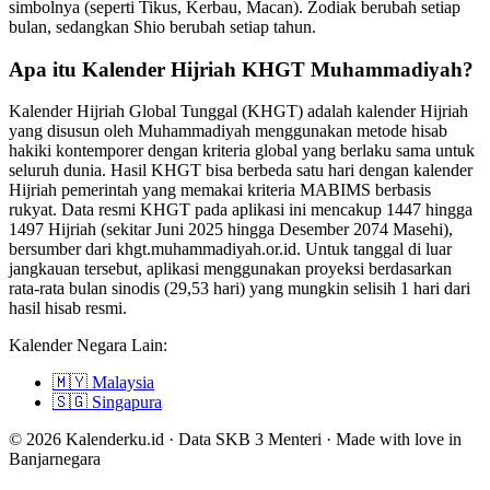
simbolnya (seperti Tikus, Kerbau, Macan). Zodiak berubah setiap
bulan, sedangkan Shio berubah setiap tahun.
Apa itu Kalender Hijriah KHGT Muhammadiyah?
Kalender Hijriah Global Tunggal (KHGT) adalah kalender Hijriah
yang disusun oleh Muhammadiyah menggunakan metode hisab
hakiki kontemporer dengan kriteria global yang berlaku sama untuk
seluruh dunia. Hasil KHGT bisa berbeda satu hari dengan kalender
Hijriah pemerintah yang memakai kriteria MABIMS berbasis
rukyat. Data resmi KHGT pada aplikasi ini mencakup 1447 hingga
1497 Hijriah (sekitar Juni 2025 hingga Desember 2074 Masehi),
bersumber dari khgt.muhammadiyah.or.id. Untuk tanggal di luar
jangkauan tersebut, aplikasi menggunakan proyeksi berdasarkan
rata-rata bulan sinodis (29,53 hari) yang mungkin selisih 1 hari dari
hasil hisab resmi.
Kalender Negara Lain:
🇲🇾
Malaysia
🇸🇬
Singapura
© 2026 Kalenderku.id · Data SKB 3 Menteri · Made with love in
Banjarnegara