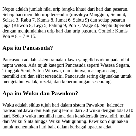
Neptu adalah jumlah nilai urip (angka khas) dari hari dan pasaran.
Setiap hari memiliki urip tersendiri (misalnya Minggu 5, Senin 4,
Selasa 3, Rabu 7, Kamis 8, Jumat 6, Sabtu 9) dan setiap pasaran
juga (Kliwon 8, Legi 5, Pahing 9, Pon 7, Wage 4). Neptu diperoleh
dengan menjumlahkan urip hari dan urip pasaran. Contoh: Kamis
Pon = 8 + 7 = 15.
Apa itu Pancasuda?
Pancasuda adalah sistem ramalan Jawa yang didasarkan pada nilai
neptu weton. Ada tujuh kategori Pancasuda seperti Wasesa Segara,
Tunggak Semi, Satria Wibawa, dan lainnya, masing-masing
memiliki arti dan sifat tersendiri. Pancasuda sering digunakan untuk
mengetahui watak, rezeki, dan keberuntungan seseorang.
Apa itu Wuku dan Pawukon?
Wuku adalah siklus tujuh hari dalam sistem Pawukon, kalender
tradisional Jawa dan Bali yang terdiri dari 30 wuku dengan total 210
hari. Setiap wuku memiliki nama dan karakteristik tersendiri, mulai
dari Wuku Sinta hingga Wuku Watugunung. Pawukon digunakan
untuk menentukan hari baik dalam berbagai upacara adat.