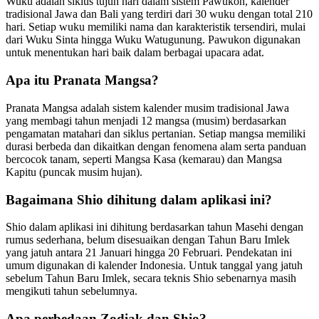
Wuku adalah siklus tujuh hari dalam sistem Pawukon, kalender
tradisional Jawa dan Bali yang terdiri dari 30 wuku dengan total 210
hari. Setiap wuku memiliki nama dan karakteristik tersendiri, mulai
dari Wuku Sinta hingga Wuku Watugunung. Pawukon digunakan
untuk menentukan hari baik dalam berbagai upacara adat.
Apa itu Pranata Mangsa?
Pranata Mangsa adalah sistem kalender musim tradisional Jawa
yang membagi tahun menjadi 12 mangsa (musim) berdasarkan
pengamatan matahari dan siklus pertanian. Setiap mangsa memiliki
durasi berbeda dan dikaitkan dengan fenomena alam serta panduan
bercocok tanam, seperti Mangsa Kasa (kemarau) dan Mangsa
Kapitu (puncak musim hujan).
Bagaimana Shio dihitung dalam aplikasi ini?
Shio dalam aplikasi ini dihitung berdasarkan tahun Masehi dengan
rumus sederhana, belum disesuaikan dengan Tahun Baru Imlek
yang jatuh antara 21 Januari hingga 20 Februari. Pendekatan ini
umum digunakan di kalender Indonesia. Untuk tanggal yang jatuh
sebelum Tahun Baru Imlek, secara teknis Shio sebenarnya masih
mengikuti tahun sebelumnya.
Apa perbedaan Zodiak dan Shio?