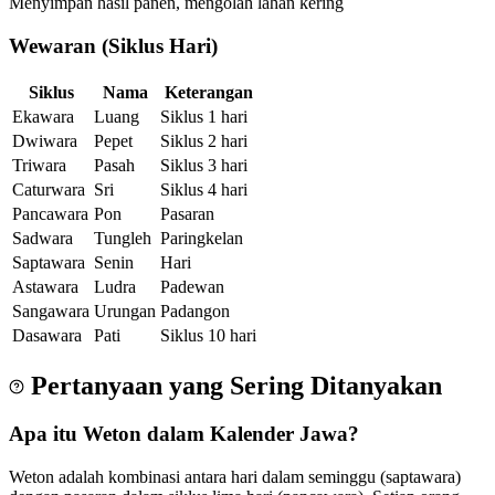
Menyimpan hasil panen, mengolah lahan kering
Wewaran (Siklus Hari)
Siklus
Nama
Keterangan
Ekawara
Luang
Siklus 1 hari
Dwiwara
Pepet
Siklus 2 hari
Triwara
Pasah
Siklus 3 hari
Caturwara
Sri
Siklus 4 hari
Pancawara
Pon
Pasaran
Sadwara
Tungleh
Paringkelan
Saptawara
Senin
Hari
Astawara
Ludra
Padewan
Sangawara
Urungan
Padangon
Dasawara
Pati
Siklus 10 hari
Pertanyaan yang Sering Ditanyakan
Apa itu Weton dalam Kalender Jawa?
Weton adalah kombinasi antara hari dalam seminggu (saptawara)