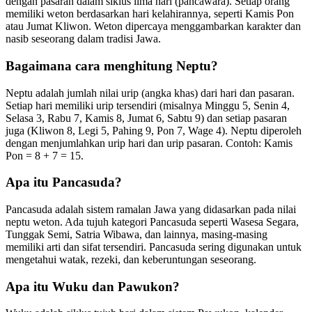
dengan pasaran dalam siklus lima hari (pancawara). Setiap orang
memiliki weton berdasarkan hari kelahirannya, seperti Kamis Pon
atau Jumat Kliwon. Weton dipercaya menggambarkan karakter dan
nasib seseorang dalam tradisi Jawa.
Bagaimana cara menghitung Neptu?
Neptu adalah jumlah nilai urip (angka khas) dari hari dan pasaran.
Setiap hari memiliki urip tersendiri (misalnya Minggu 5, Senin 4,
Selasa 3, Rabu 7, Kamis 8, Jumat 6, Sabtu 9) dan setiap pasaran
juga (Kliwon 8, Legi 5, Pahing 9, Pon 7, Wage 4). Neptu diperoleh
dengan menjumlahkan urip hari dan urip pasaran. Contoh: Kamis
Pon = 8 + 7 = 15.
Apa itu Pancasuda?
Pancasuda adalah sistem ramalan Jawa yang didasarkan pada nilai
neptu weton. Ada tujuh kategori Pancasuda seperti Wasesa Segara,
Tunggak Semi, Satria Wibawa, dan lainnya, masing-masing
memiliki arti dan sifat tersendiri. Pancasuda sering digunakan untuk
mengetahui watak, rezeki, dan keberuntungan seseorang.
Apa itu Wuku dan Pawukon?