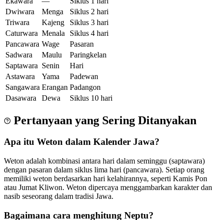
Ekawara
—
Siklus 1 hari
Dwiwara
Menga
Siklus 2 hari
Triwara
Kajeng
Siklus 3 hari
Caturwara
Menala
Siklus 4 hari
Pancawara
Wage
Pasaran
Sadwara
Maulu
Paringkelan
Saptawara
Senin
Hari
Astawara
Yama
Padewan
Sangawara
Erangan
Padangon
Dasawara
Dewa
Siklus 10 hari
Pertanyaan yang Sering Ditanyakan
Apa itu Weton dalam Kalender Jawa?
Weton adalah kombinasi antara hari dalam seminggu (saptawara)
dengan pasaran dalam siklus lima hari (pancawara). Setiap orang
memiliki weton berdasarkan hari kelahirannya, seperti Kamis Pon
atau Jumat Kliwon. Weton dipercaya menggambarkan karakter dan
nasib seseorang dalam tradisi Jawa.
Bagaimana cara menghitung Neptu?