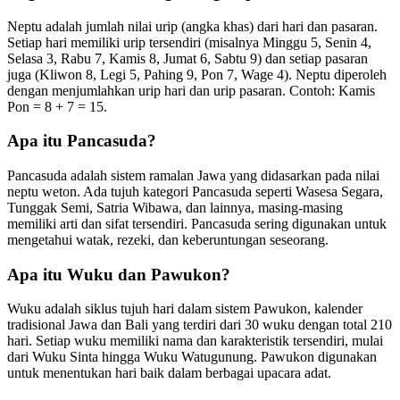
Neptu adalah jumlah nilai urip (angka khas) dari hari dan pasaran.
Setiap hari memiliki urip tersendiri (misalnya Minggu 5, Senin 4,
Selasa 3, Rabu 7, Kamis 8, Jumat 6, Sabtu 9) dan setiap pasaran
juga (Kliwon 8, Legi 5, Pahing 9, Pon 7, Wage 4). Neptu diperoleh
dengan menjumlahkan urip hari dan urip pasaran. Contoh: Kamis
Pon = 8 + 7 = 15.
Apa itu Pancasuda?
Pancasuda adalah sistem ramalan Jawa yang didasarkan pada nilai
neptu weton. Ada tujuh kategori Pancasuda seperti Wasesa Segara,
Tunggak Semi, Satria Wibawa, dan lainnya, masing-masing
memiliki arti dan sifat tersendiri. Pancasuda sering digunakan untuk
mengetahui watak, rezeki, dan keberuntungan seseorang.
Apa itu Wuku dan Pawukon?
Wuku adalah siklus tujuh hari dalam sistem Pawukon, kalender
tradisional Jawa dan Bali yang terdiri dari 30 wuku dengan total 210
hari. Setiap wuku memiliki nama dan karakteristik tersendiri, mulai
dari Wuku Sinta hingga Wuku Watugunung. Pawukon digunakan
untuk menentukan hari baik dalam berbagai upacara adat.