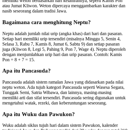
memiliki weton berdasarkan hari kelahirannya, seperti Kamis Pon
atau Jumat Kliwon. Weton dipercaya menggambarkan karakter dan
nasib seseorang dalam tradisi Jawa.
Bagaimana cara menghitung Neptu?
Neptu adalah jumlah nilai urip (angka khas) dari hari dan pasaran.
Setiap hari memiliki urip tersendiri (misalnya Minggu 5, Senin 4,
Selasa 3, Rabu 7, Kamis 8, Jumat 6, Sabtu 9) dan setiap pasaran
juga (Kliwon 8, Legi 5, Pahing 9, Pon 7, Wage 4). Neptu diperoleh
dengan menjumlahkan urip hari dan urip pasaran. Contoh: Kamis
Pon = 8 + 7 = 15.
Apa itu Pancasuda?
Pancasuda adalah sistem ramalan Jawa yang didasarkan pada nilai
neptu weton. Ada tujuh kategori Pancasuda seperti Wasesa Segara,
Tunggak Semi, Satria Wibawa, dan lainnya, masing-masing
memiliki arti dan sifat tersendiri. Pancasuda sering digunakan untuk
mengetahui watak, rezeki, dan keberuntungan seseorang.
Apa itu Wuku dan Pawukon?
Wuku adalah siklus tujuh hari dalam sistem Pawukon, kalender