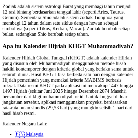
Zodiak adalah sistem astrologi Barat yang membagi tahun menjadi
12 rasi bintang berdasarkan tanggal lahir (seperti Aries, Taurus,
Gemini). Sementara Shio adalah sistem zodiak Tionghoa yang
membagi 12 tahun dalam satu siklus dengan hewan sebagai
simbolnya (seperti Tikus, Kerbau, Macan). Zodiak berubah setiap
bulan, sedangkan Shio berubah setiap tahun.
Apa itu Kalender Hijriah KHGT Muhammadiyah?
Kalender Hijriah Global Tunggal (KHGT) adalah kalender Hijriah
yang disusun oleh Muhammadiyah menggunakan metode hisab
hakiki kontemporer dengan kriteria global yang berlaku sama untuk
seluruh dunia. Hasil KHGT bisa berbeda satu hari dengan kalender
Hijriah pemerintah yang memakai kriteria MABIMS berbasis
rukyat. Data resmi KHGT pada aplikasi ini mencakup 1447 hingga
1497 Hijriah (sekitar Juni 2025 hingga Desember 2074 Masehi),
bersumber dari khgt.muhammadiyah.or.id. Untuk tanggal di luar
jangkauan tersebut, aplikasi menggunakan proyeksi berdasarkan
rata-rata bulan sinodis (29,53 hari) yang mungkin selisih 1 hari dari
hasil hisab resmi.
Kalender Negara Lain:
🇲🇾
Malaysia