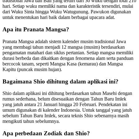
tradisional Jawa dan Bali yang terdiri dari 30 wuku dengan total 210
hari. Setiap wuku memiliki nama dan karakteristik tersendiri, mulai
dari Wuku Sinta hingga Wuku Watugunung. Pawukon digunakan
untuk menentukan hari baik dalam berbagai upacara adat.
Apa itu Pranata Mangsa?
Pranata Mangsa adalah sistem kalender musim tradisional Jawa
yang membagi tahun menjadi 12 mangsa (musim) berdasarkan
pengamatan matahari dan siklus pertanian. Setiap mangsa memiliki
durasi berbeda dan dikaitkan dengan fenomena alam serta panduan
bercocok tanam, seperti Mangsa Kasa (kemarau) dan Mangsa
Kapitu (puncak musim hujan).
Bagaimana Shio dihitung dalam aplikasi ini?
Shio dalam aplikasi ini dihitung berdasarkan tahun Masehi dengan
rumus sederhana, belum disesuaikan dengan Tahun Baru Imlek
yang jatuh antara 21 Januari hingga 20 Februari. Pendekatan ini
umum digunakan di kalender Indonesia. Untuk tanggal yang jatuh
sebelum Tahun Baru Imlek, secara teknis Shio sebenarnya masih
mengikuti tahun sebelumnya.
Apa perbedaan Zodiak dan Shio?