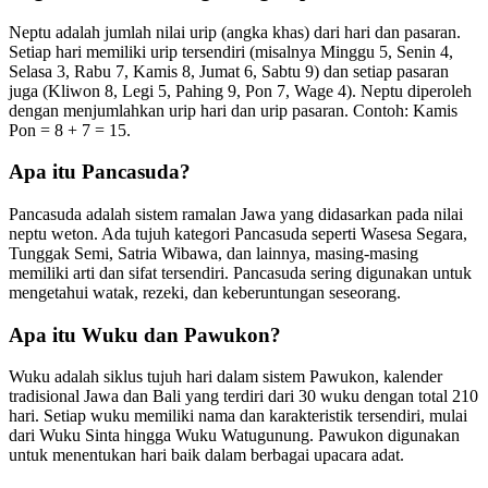
Neptu adalah jumlah nilai urip (angka khas) dari hari dan pasaran.
Setiap hari memiliki urip tersendiri (misalnya Minggu 5, Senin 4,
Selasa 3, Rabu 7, Kamis 8, Jumat 6, Sabtu 9) dan setiap pasaran
juga (Kliwon 8, Legi 5, Pahing 9, Pon 7, Wage 4). Neptu diperoleh
dengan menjumlahkan urip hari dan urip pasaran. Contoh: Kamis
Pon = 8 + 7 = 15.
Apa itu Pancasuda?
Pancasuda adalah sistem ramalan Jawa yang didasarkan pada nilai
neptu weton. Ada tujuh kategori Pancasuda seperti Wasesa Segara,
Tunggak Semi, Satria Wibawa, dan lainnya, masing-masing
memiliki arti dan sifat tersendiri. Pancasuda sering digunakan untuk
mengetahui watak, rezeki, dan keberuntungan seseorang.
Apa itu Wuku dan Pawukon?
Wuku adalah siklus tujuh hari dalam sistem Pawukon, kalender
tradisional Jawa dan Bali yang terdiri dari 30 wuku dengan total 210
hari. Setiap wuku memiliki nama dan karakteristik tersendiri, mulai
dari Wuku Sinta hingga Wuku Watugunung. Pawukon digunakan
untuk menentukan hari baik dalam berbagai upacara adat.