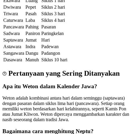
Ekawara
Luang
Siklus 1 hari
Dwiwara
Pepet
Siklus 2 hari
Triwara
Pasah
Siklus 3 hari
Caturwara
Laba
Siklus 4 hari
Pancawara
Pahing
Pasaran
Sadwara
Paniron
Paringkelan
Saptawara
Jumat
Hari
Astawara
Indra
Padewan
Sangawara
Dangu
Padangon
Dasawara
Manuh
Siklus 10 hari
Pertanyaan yang Sering Ditanyakan
Apa itu Weton dalam Kalender Jawa?
Weton adalah kombinasi antara hari dalam seminggu (saptawara)
dengan pasaran dalam siklus lima hari (pancawara). Setiap orang
memiliki weton berdasarkan hari kelahirannya, seperti Kamis Pon
atau Jumat Kliwon. Weton dipercaya menggambarkan karakter dan
nasib seseorang dalam tradisi Jawa.
Bagaimana cara menghitung Neptu?