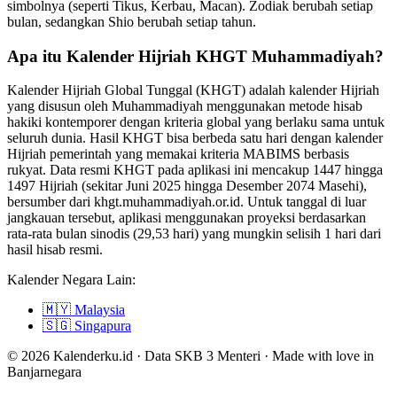
simbolnya (seperti Tikus, Kerbau, Macan). Zodiak berubah setiap
bulan, sedangkan Shio berubah setiap tahun.
Apa itu Kalender Hijriah KHGT Muhammadiyah?
Kalender Hijriah Global Tunggal (KHGT) adalah kalender Hijriah
yang disusun oleh Muhammadiyah menggunakan metode hisab
hakiki kontemporer dengan kriteria global yang berlaku sama untuk
seluruh dunia. Hasil KHGT bisa berbeda satu hari dengan kalender
Hijriah pemerintah yang memakai kriteria MABIMS berbasis
rukyat. Data resmi KHGT pada aplikasi ini mencakup 1447 hingga
1497 Hijriah (sekitar Juni 2025 hingga Desember 2074 Masehi),
bersumber dari khgt.muhammadiyah.or.id. Untuk tanggal di luar
jangkauan tersebut, aplikasi menggunakan proyeksi berdasarkan
rata-rata bulan sinodis (29,53 hari) yang mungkin selisih 1 hari dari
hasil hisab resmi.
Kalender Negara Lain:
🇲🇾
Malaysia
🇸🇬
Singapura
© 2026 Kalenderku.id · Data SKB 3 Menteri · Made with love in
Banjarnegara