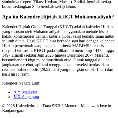
simbolnya (seperti Tikus, Kerbau, Macan). Zodiak berubah setiap
bulan, sedangkan Shio berubah setiap tahun.
Apa itu Kalender Hijriah KHGT Muhammadiyah?
Kalender Hijriah Global Tunggal (KHGT) adalah kalender Hijriah
yang disusun oleh Muhammadiyah menggunakan metode hisab
hakiki kontemporer dengan kriteria global yang berlaku sama untuk
seluruh dunia. Hasil KHGT bisa berbeda satu hari dengan kalender
Hijriah pemerintah yang memakai kriteria MABIMS berbasis
rukyat. Data resmi KHGT pada aplikasi ini mencakup 1447 hingga
1497 Hijriah (sekitar Juni 2025 hingga Desember 2074 Masehi),
bersumber dari khgt.muhammadiyah.or.id. Untuk tanggal di luar
jangkauan tersebut, aplikasi menggunakan proyeksi berdasarkan
rata-rata bulan sinodis (29,53 hari) yang mungkin selisih 1 hari dari
hasil hisab resmi.
Kalender Negara Lain:
🇲🇾
Malaysia
🇸🇬
Singapura
© 2026 Kalenderku.id · Data SKB 3 Menteri · Made with love in
Banjarnegara