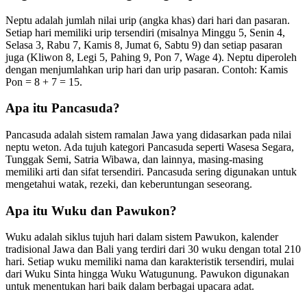
Neptu adalah jumlah nilai urip (angka khas) dari hari dan pasaran.
Setiap hari memiliki urip tersendiri (misalnya Minggu 5, Senin 4,
Selasa 3, Rabu 7, Kamis 8, Jumat 6, Sabtu 9) dan setiap pasaran
juga (Kliwon 8, Legi 5, Pahing 9, Pon 7, Wage 4). Neptu diperoleh
dengan menjumlahkan urip hari dan urip pasaran. Contoh: Kamis
Pon = 8 + 7 = 15.
Apa itu Pancasuda?
Pancasuda adalah sistem ramalan Jawa yang didasarkan pada nilai
neptu weton. Ada tujuh kategori Pancasuda seperti Wasesa Segara,
Tunggak Semi, Satria Wibawa, dan lainnya, masing-masing
memiliki arti dan sifat tersendiri. Pancasuda sering digunakan untuk
mengetahui watak, rezeki, dan keberuntungan seseorang.
Apa itu Wuku dan Pawukon?
Wuku adalah siklus tujuh hari dalam sistem Pawukon, kalender
tradisional Jawa dan Bali yang terdiri dari 30 wuku dengan total 210
hari. Setiap wuku memiliki nama dan karakteristik tersendiri, mulai
dari Wuku Sinta hingga Wuku Watugunung. Pawukon digunakan
untuk menentukan hari baik dalam berbagai upacara adat.