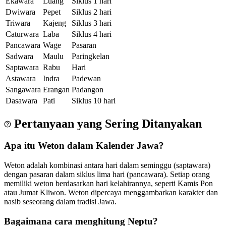
Ekawara
Luang
Siklus 1 hari
Dwiwara
Pepet
Siklus 2 hari
Triwara
Kajeng
Siklus 3 hari
Caturwara
Laba
Siklus 4 hari
Pancawara
Wage
Pasaran
Sadwara
Maulu
Paringkelan
Saptawara
Rabu
Hari
Astawara
Indra
Padewan
Sangawara
Erangan
Padangon
Dasawara
Pati
Siklus 10 hari
Pertanyaan yang Sering Ditanyakan
Apa itu Weton dalam Kalender Jawa?
Weton adalah kombinasi antara hari dalam seminggu (saptawara)
dengan pasaran dalam siklus lima hari (pancawara). Setiap orang
memiliki weton berdasarkan hari kelahirannya, seperti Kamis Pon
atau Jumat Kliwon. Weton dipercaya menggambarkan karakter dan
nasib seseorang dalam tradisi Jawa.
Bagaimana cara menghitung Neptu?