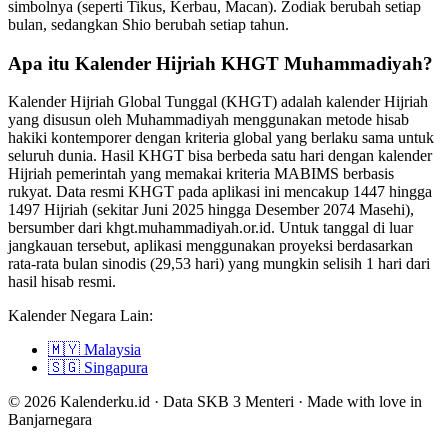
simbolnya (seperti Tikus, Kerbau, Macan). Zodiak berubah setiap
bulan, sedangkan Shio berubah setiap tahun.
Apa itu Kalender Hijriah KHGT Muhammadiyah?
Kalender Hijriah Global Tunggal (KHGT) adalah kalender Hijriah
yang disusun oleh Muhammadiyah menggunakan metode hisab
hakiki kontemporer dengan kriteria global yang berlaku sama untuk
seluruh dunia. Hasil KHGT bisa berbeda satu hari dengan kalender
Hijriah pemerintah yang memakai kriteria MABIMS berbasis
rukyat. Data resmi KHGT pada aplikasi ini mencakup 1447 hingga
1497 Hijriah (sekitar Juni 2025 hingga Desember 2074 Masehi),
bersumber dari khgt.muhammadiyah.or.id. Untuk tanggal di luar
jangkauan tersebut, aplikasi menggunakan proyeksi berdasarkan
rata-rata bulan sinodis (29,53 hari) yang mungkin selisih 1 hari dari
hasil hisab resmi.
Kalender Negara Lain:
🇲🇾
Malaysia
🇸🇬
Singapura
© 2026 Kalenderku.id · Data SKB 3 Menteri · Made with love in
Banjarnegara