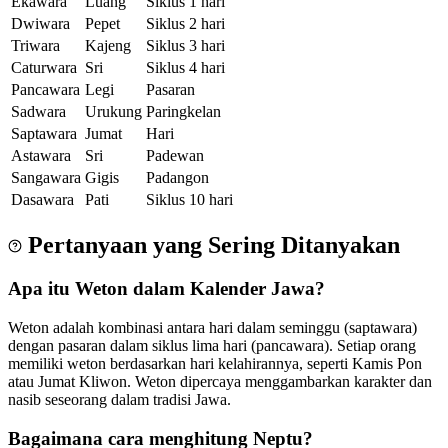
Ekawara
Luang
Siklus 1 hari
Dwiwara
Pepet
Siklus 2 hari
Triwara
Kajeng
Siklus 3 hari
Caturwara
Sri
Siklus 4 hari
Pancawara
Legi
Pasaran
Sadwara
Urukung
Paringkelan
Saptawara
Jumat
Hari
Astawara
Sri
Padewan
Sangawara
Gigis
Padangon
Dasawara
Pati
Siklus 10 hari
Pertanyaan yang Sering Ditanyakan
Apa itu Weton dalam Kalender Jawa?
Weton adalah kombinasi antara hari dalam seminggu (saptawara)
dengan pasaran dalam siklus lima hari (pancawara). Setiap orang
memiliki weton berdasarkan hari kelahirannya, seperti Kamis Pon
atau Jumat Kliwon. Weton dipercaya menggambarkan karakter dan
nasib seseorang dalam tradisi Jawa.
Bagaimana cara menghitung Neptu?