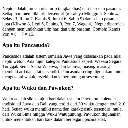
Neptu adalah jumlah nilai urip (angka khas) dari hari dan pasaran.
Setiap hari memiliki urip tersendiri (misalnya Minggu 5, Senin 4,
Selasa 3, Rabu 7, Kamis 8, Jumat 6, Sabtu 9) dan setiap pasaran
juga (Kliwon 8, Legi 5, Pahing 9, Pon 7, Wage 4). Neptu diperoleh
dengan menjumlahkan urip hari dan urip pasaran. Contoh: Kamis
Pon = 8 + 7 = 15.
Apa itu Pancasuda?
Pancasuda adalah sistem ramalan Jawa yang didasarkan pada nilai
neptu weton. Ada tujuh kategori Pancasuda seperti Wasesa Segara,
Tunggak Semi, Satria Wibawa, dan lainnya, masing-masing
memiliki arti dan sifat tersendiri. Pancasuda sering digunakan untuk
mengetahui watak, rezeki, dan keberuntungan seseorang.
Apa itu Wuku dan Pawukon?
Wuku adalah siklus tujuh hari dalam sistem Pawukon, kalender
tradisional Jawa dan Bali yang terdiri dari 30 wuku dengan total 210
hari. Setiap wuku memiliki nama dan karakteristik tersendiri, mulai
dari Wuku Sinta hingga Wuku Watugunung. Pawukon digunakan
untuk menentukan hari baik dalam berbagai upacara adat.