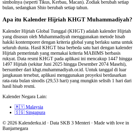
simbolnya (seperti Tikus, Kerbau, Macan). Zodiak berubah setiap
bulan, sedangkan Shio berubah setiap tahun.
Apa itu Kalender Hijriah KHGT Muhammadiyah?
Kalender Hijriah Global Tunggal (KHGT) adalah kalender Hijriah
yang disusun oleh Muhammadiyah menggunakan metode hisab
hakiki kontemporer dengan kriteria global yang berlaku sama untuk
seluruh dunia. Hasil KHGT bisa berbeda satu hari dengan kalender
Hijriah pemerintah yang memakai kriteria MABIMS berbasis
rukyat. Data resmi KHGT pada aplikasi ini mencakup 1447 hingga
1497 Hijriah (sekitar Juni 2025 hingga Desember 2074 Masehi),
bersumber dari khgt.muhammadiyah.or.id. Untuk tanggal di luar
jangkauan tersebut, aplikasi menggunakan proyeksi berdasarkan
rata-rata bulan sinodis (29,53 hari) yang mungkin selisih 1 hari dari
hasil hisab resmi.
Kalender Negara Lain:
🇲🇾
Malaysia
🇸🇬
Singapura
© 2026 Kalenderku.id · Data SKB 3 Menteri · Made with love in
Banjarnegara