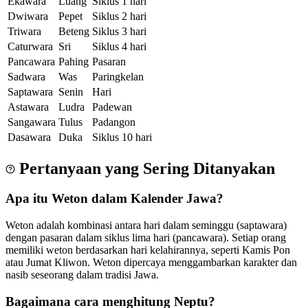
Ekawara
Luang
Siklus 1 hari
Dwiwara
Pepet
Siklus 2 hari
Triwara
Beteng
Siklus 3 hari
Caturwara
Sri
Siklus 4 hari
Pancawara
Pahing
Pasaran
Sadwara
Was
Paringkelan
Saptawara
Senin
Hari
Astawara
Ludra
Padewan
Sangawara
Tulus
Padangon
Dasawara
Duka
Siklus 10 hari
Pertanyaan yang Sering Ditanyakan
Apa itu Weton dalam Kalender Jawa?
Weton adalah kombinasi antara hari dalam seminggu (saptawara)
dengan pasaran dalam siklus lima hari (pancawara). Setiap orang
memiliki weton berdasarkan hari kelahirannya, seperti Kamis Pon
atau Jumat Kliwon. Weton dipercaya menggambarkan karakter dan
nasib seseorang dalam tradisi Jawa.
Bagaimana cara menghitung Neptu?