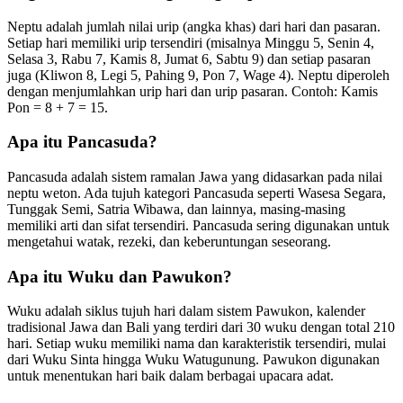
Neptu adalah jumlah nilai urip (angka khas) dari hari dan pasaran.
Setiap hari memiliki urip tersendiri (misalnya Minggu 5, Senin 4,
Selasa 3, Rabu 7, Kamis 8, Jumat 6, Sabtu 9) dan setiap pasaran
juga (Kliwon 8, Legi 5, Pahing 9, Pon 7, Wage 4). Neptu diperoleh
dengan menjumlahkan urip hari dan urip pasaran. Contoh: Kamis
Pon = 8 + 7 = 15.
Apa itu Pancasuda?
Pancasuda adalah sistem ramalan Jawa yang didasarkan pada nilai
neptu weton. Ada tujuh kategori Pancasuda seperti Wasesa Segara,
Tunggak Semi, Satria Wibawa, dan lainnya, masing-masing
memiliki arti dan sifat tersendiri. Pancasuda sering digunakan untuk
mengetahui watak, rezeki, dan keberuntungan seseorang.
Apa itu Wuku dan Pawukon?
Wuku adalah siklus tujuh hari dalam sistem Pawukon, kalender
tradisional Jawa dan Bali yang terdiri dari 30 wuku dengan total 210
hari. Setiap wuku memiliki nama dan karakteristik tersendiri, mulai
dari Wuku Sinta hingga Wuku Watugunung. Pawukon digunakan
untuk menentukan hari baik dalam berbagai upacara adat.