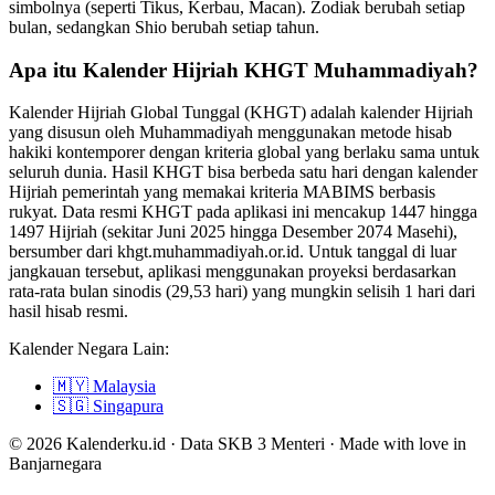
simbolnya (seperti Tikus, Kerbau, Macan). Zodiak berubah setiap
bulan, sedangkan Shio berubah setiap tahun.
Apa itu Kalender Hijriah KHGT Muhammadiyah?
Kalender Hijriah Global Tunggal (KHGT) adalah kalender Hijriah
yang disusun oleh Muhammadiyah menggunakan metode hisab
hakiki kontemporer dengan kriteria global yang berlaku sama untuk
seluruh dunia. Hasil KHGT bisa berbeda satu hari dengan kalender
Hijriah pemerintah yang memakai kriteria MABIMS berbasis
rukyat. Data resmi KHGT pada aplikasi ini mencakup 1447 hingga
1497 Hijriah (sekitar Juni 2025 hingga Desember 2074 Masehi),
bersumber dari khgt.muhammadiyah.or.id. Untuk tanggal di luar
jangkauan tersebut, aplikasi menggunakan proyeksi berdasarkan
rata-rata bulan sinodis (29,53 hari) yang mungkin selisih 1 hari dari
hasil hisab resmi.
Kalender Negara Lain:
🇲🇾
Malaysia
🇸🇬
Singapura
© 2026 Kalenderku.id · Data SKB 3 Menteri · Made with love in
Banjarnegara