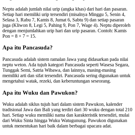
Neptu adalah jumlah nilai urip (angka khas) dari hari dan pasaran.
Setiap hari memiliki urip tersendiri (misalnya Minggu 5, Senin 4,
Selasa 3, Rabu 7, Kamis 8, Jumat 6, Sabtu 9) dan setiap pasaran
juga (Kliwon 8, Legi 5, Pahing 9, Pon 7, Wage 4). Neptu diperoleh
dengan menjumlahkan urip hari dan urip pasaran. Contoh: Kamis
Pon = 8 + 7 = 15.
Apa itu Pancasuda?
Pancasuda adalah sistem ramalan Jawa yang didasarkan pada nilai
neptu weton. Ada tujuh kategori Pancasuda seperti Wasesa Segara,
Tunggak Semi, Satria Wibawa, dan lainnya, masing-masing
memiliki arti dan sifat tersendiri. Pancasuda sering digunakan untuk
mengetahui watak, rezeki, dan keberuntungan seseorang.
Apa itu Wuku dan Pawukon?
Wuku adalah siklus tujuh hari dalam sistem Pawukon, kalender
tradisional Jawa dan Bali yang terdiri dari 30 wuku dengan total 210
hari. Setiap wuku memiliki nama dan karakteristik tersendiri, mulai
dari Wuku Sinta hingga Wuku Watugunung. Pawukon digunakan
untuk menentukan hari baik dalam berbagai upacara adat.