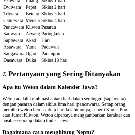
Ekawara
Luang
Siklus 1 hari
Dwiwara
Pepet
Siklus 2 hari
Triwara
Beteng
Siklus 3 hari
Caturwara
Menala
Siklus 4 hari
Pancawara
Kliwon
Pasaran
Sadwara
Aryang
Paringkelan
Saptawara
Akad
Hari
Astawara
Yama
Padewan
Sangawara
Ogan
Padangon
Dasawara
Duka
Siklus 10 hari
Pertanyaan yang Sering Ditanyakan
Apa itu Weton dalam Kalender Jawa?
Weton adalah kombinasi antara hari dalam seminggu (saptawara)
dengan pasaran dalam siklus lima hari (pancawara). Setiap orang
memiliki weton berdasarkan hari kelahirannya, seperti Kamis Pon
atau Jumat Kliwon. Weton dipercaya menggambarkan karakter dan
nasib seseorang dalam tradisi Jawa.
Bagaimana cara menghitung Neptu?