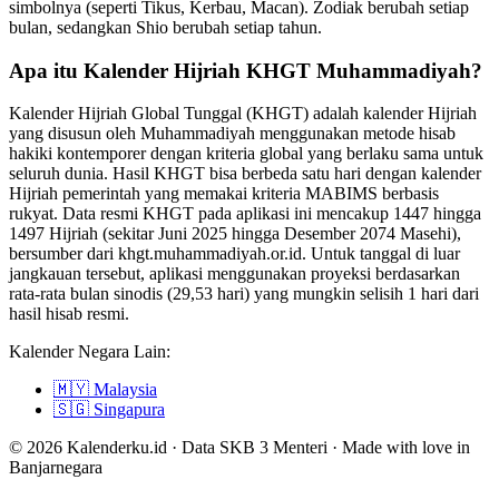
simbolnya (seperti Tikus, Kerbau, Macan). Zodiak berubah setiap
bulan, sedangkan Shio berubah setiap tahun.
Apa itu Kalender Hijriah KHGT Muhammadiyah?
Kalender Hijriah Global Tunggal (KHGT) adalah kalender Hijriah
yang disusun oleh Muhammadiyah menggunakan metode hisab
hakiki kontemporer dengan kriteria global yang berlaku sama untuk
seluruh dunia. Hasil KHGT bisa berbeda satu hari dengan kalender
Hijriah pemerintah yang memakai kriteria MABIMS berbasis
rukyat. Data resmi KHGT pada aplikasi ini mencakup 1447 hingga
1497 Hijriah (sekitar Juni 2025 hingga Desember 2074 Masehi),
bersumber dari khgt.muhammadiyah.or.id. Untuk tanggal di luar
jangkauan tersebut, aplikasi menggunakan proyeksi berdasarkan
rata-rata bulan sinodis (29,53 hari) yang mungkin selisih 1 hari dari
hasil hisab resmi.
Kalender Negara Lain:
🇲🇾
Malaysia
🇸🇬
Singapura
© 2026 Kalenderku.id · Data SKB 3 Menteri · Made with love in
Banjarnegara