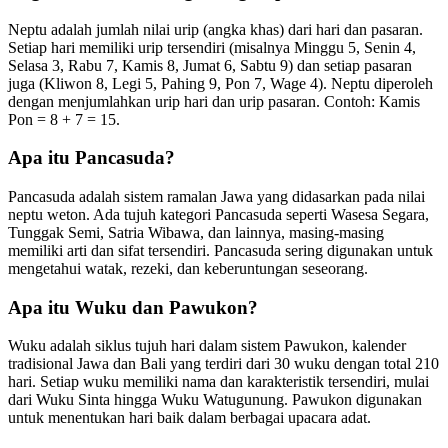
Neptu adalah jumlah nilai urip (angka khas) dari hari dan pasaran.
Setiap hari memiliki urip tersendiri (misalnya Minggu 5, Senin 4,
Selasa 3, Rabu 7, Kamis 8, Jumat 6, Sabtu 9) dan setiap pasaran
juga (Kliwon 8, Legi 5, Pahing 9, Pon 7, Wage 4). Neptu diperoleh
dengan menjumlahkan urip hari dan urip pasaran. Contoh: Kamis
Pon = 8 + 7 = 15.
Apa itu Pancasuda?
Pancasuda adalah sistem ramalan Jawa yang didasarkan pada nilai
neptu weton. Ada tujuh kategori Pancasuda seperti Wasesa Segara,
Tunggak Semi, Satria Wibawa, dan lainnya, masing-masing
memiliki arti dan sifat tersendiri. Pancasuda sering digunakan untuk
mengetahui watak, rezeki, dan keberuntungan seseorang.
Apa itu Wuku dan Pawukon?
Wuku adalah siklus tujuh hari dalam sistem Pawukon, kalender
tradisional Jawa dan Bali yang terdiri dari 30 wuku dengan total 210
hari. Setiap wuku memiliki nama dan karakteristik tersendiri, mulai
dari Wuku Sinta hingga Wuku Watugunung. Pawukon digunakan
untuk menentukan hari baik dalam berbagai upacara adat.