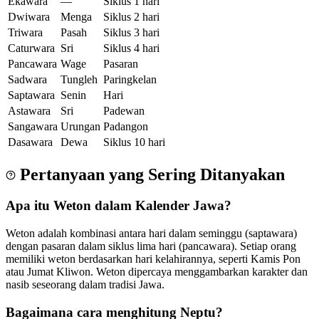
Ekawara
—
Siklus 1 hari
Dwiwara
Menga
Siklus 2 hari
Triwara
Pasah
Siklus 3 hari
Caturwara
Sri
Siklus 4 hari
Pancawara
Wage
Pasaran
Sadwara
Tungleh
Paringkelan
Saptawara
Senin
Hari
Astawara
Sri
Padewan
Sangawara
Urungan
Padangon
Dasawara
Dewa
Siklus 10 hari
Pertanyaan yang Sering Ditanyakan
Apa itu Weton dalam Kalender Jawa?
Weton adalah kombinasi antara hari dalam seminggu (saptawara)
dengan pasaran dalam siklus lima hari (pancawara). Setiap orang
memiliki weton berdasarkan hari kelahirannya, seperti Kamis Pon
atau Jumat Kliwon. Weton dipercaya menggambarkan karakter dan
nasib seseorang dalam tradisi Jawa.
Bagaimana cara menghitung Neptu?