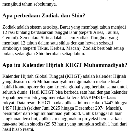
mengikuti tahun sebelumnya.
Apa perbedaan Zodiak dan Shio?
Zodiak adalah sistem astrologi Barat yang membagi tahun menjadi
12 rasi bintang berdasarkan tanggal lahir (seperti Aries, Taurus,
Gemini). Sementara Shio adalah sistem zodiak Tionghoa yang
membagi 12 tahun dalam satu siklus dengan hewan sebagai
simbolnya (seperti Tikus, Kerbau, Macan). Zodiak berubah setiap
bulan, sedangkan Shio berubah setiap tahun.
Apa itu Kalender Hijriah KHGT Muhammadiyah?
Kalender Hijriah Global Tunggal (KHGT) adalah kalender Hijriah
yang disusun oleh Muhammadiyah menggunakan metode hisab
hakiki kontemporer dengan kriteria global yang berlaku sama untuk
seluruh dunia. Hasil KHGT bisa berbeda satu hari dengan kalender
Hijriah pemerintah yang memakai kriteria MABIMS berbasis
rukyat. Data resmi KHGT pada aplikasi ini mencakup 1447 hingga
1497 Hijriah (sekitar Juni 2025 hingga Desember 2074 Masehi),
bersumber dari khgt.muhammadiyah.or.id. Untuk tanggal di luar
jangkauan tersebut, aplikasi menggunakan proyeksi berdasarkan
rata-rata bulan sinodis (29,53 hari) yang mungkin selisih 1 hari dari
hasil hisab resmi.