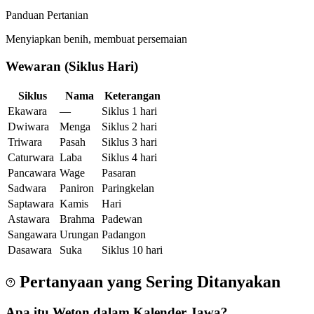
Panduan Pertanian
Menyiapkan benih, membuat persemaian
Wewaran (Siklus Hari)
Siklus
Nama
Keterangan
Ekawara
—
Siklus 1 hari
Dwiwara
Menga
Siklus 2 hari
Triwara
Pasah
Siklus 3 hari
Caturwara
Laba
Siklus 4 hari
Pancawara
Wage
Pasaran
Sadwara
Paniron
Paringkelan
Saptawara
Kamis
Hari
Astawara
Brahma
Padewan
Sangawara
Urungan
Padangon
Dasawara
Suka
Siklus 10 hari
Pertanyaan yang Sering Ditanyakan
Apa itu Weton dalam Kalender Jawa?