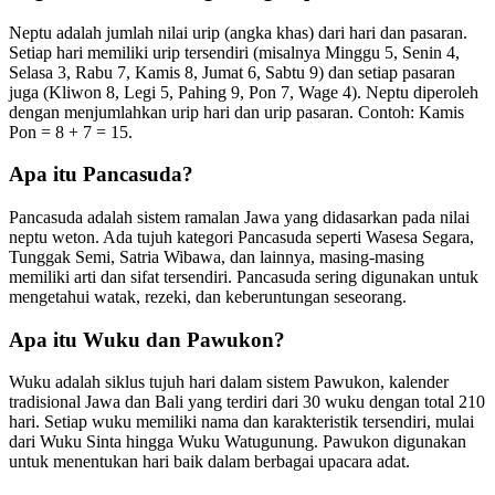
Neptu adalah jumlah nilai urip (angka khas) dari hari dan pasaran.
Setiap hari memiliki urip tersendiri (misalnya Minggu 5, Senin 4,
Selasa 3, Rabu 7, Kamis 8, Jumat 6, Sabtu 9) dan setiap pasaran
juga (Kliwon 8, Legi 5, Pahing 9, Pon 7, Wage 4). Neptu diperoleh
dengan menjumlahkan urip hari dan urip pasaran. Contoh: Kamis
Pon = 8 + 7 = 15.
Apa itu Pancasuda?
Pancasuda adalah sistem ramalan Jawa yang didasarkan pada nilai
neptu weton. Ada tujuh kategori Pancasuda seperti Wasesa Segara,
Tunggak Semi, Satria Wibawa, dan lainnya, masing-masing
memiliki arti dan sifat tersendiri. Pancasuda sering digunakan untuk
mengetahui watak, rezeki, dan keberuntungan seseorang.
Apa itu Wuku dan Pawukon?
Wuku adalah siklus tujuh hari dalam sistem Pawukon, kalender
tradisional Jawa dan Bali yang terdiri dari 30 wuku dengan total 210
hari. Setiap wuku memiliki nama dan karakteristik tersendiri, mulai
dari Wuku Sinta hingga Wuku Watugunung. Pawukon digunakan
untuk menentukan hari baik dalam berbagai upacara adat.