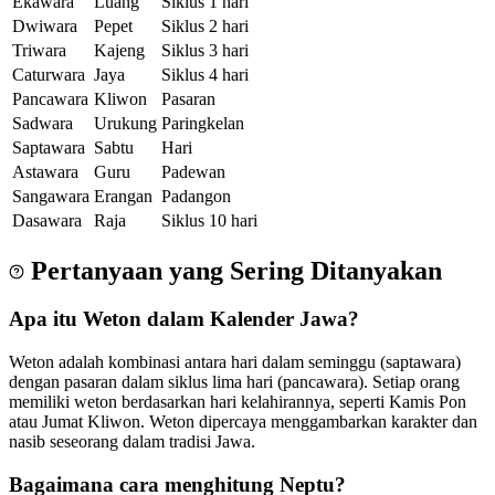
Ekawara
Luang
Siklus 1 hari
Dwiwara
Pepet
Siklus 2 hari
Triwara
Kajeng
Siklus 3 hari
Caturwara
Jaya
Siklus 4 hari
Pancawara
Kliwon
Pasaran
Sadwara
Urukung
Paringkelan
Saptawara
Sabtu
Hari
Astawara
Guru
Padewan
Sangawara
Erangan
Padangon
Dasawara
Raja
Siklus 10 hari
Pertanyaan yang Sering Ditanyakan
Apa itu Weton dalam Kalender Jawa?
Weton adalah kombinasi antara hari dalam seminggu (saptawara)
dengan pasaran dalam siklus lima hari (pancawara). Setiap orang
memiliki weton berdasarkan hari kelahirannya, seperti Kamis Pon
atau Jumat Kliwon. Weton dipercaya menggambarkan karakter dan
nasib seseorang dalam tradisi Jawa.
Bagaimana cara menghitung Neptu?