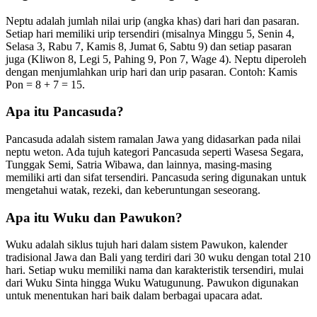
Neptu adalah jumlah nilai urip (angka khas) dari hari dan pasaran.
Setiap hari memiliki urip tersendiri (misalnya Minggu 5, Senin 4,
Selasa 3, Rabu 7, Kamis 8, Jumat 6, Sabtu 9) dan setiap pasaran
juga (Kliwon 8, Legi 5, Pahing 9, Pon 7, Wage 4). Neptu diperoleh
dengan menjumlahkan urip hari dan urip pasaran. Contoh: Kamis
Pon = 8 + 7 = 15.
Apa itu Pancasuda?
Pancasuda adalah sistem ramalan Jawa yang didasarkan pada nilai
neptu weton. Ada tujuh kategori Pancasuda seperti Wasesa Segara,
Tunggak Semi, Satria Wibawa, dan lainnya, masing-masing
memiliki arti dan sifat tersendiri. Pancasuda sering digunakan untuk
mengetahui watak, rezeki, dan keberuntungan seseorang.
Apa itu Wuku dan Pawukon?
Wuku adalah siklus tujuh hari dalam sistem Pawukon, kalender
tradisional Jawa dan Bali yang terdiri dari 30 wuku dengan total 210
hari. Setiap wuku memiliki nama dan karakteristik tersendiri, mulai
dari Wuku Sinta hingga Wuku Watugunung. Pawukon digunakan
untuk menentukan hari baik dalam berbagai upacara adat.