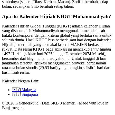
simbolnya (seperti Tikus, Kerbau, Macan). Zodiak berubah setiap
bulan, sedangkan Shio berubah setiap tahun.
Apa itu Kalender Hijriah KHGT Muhammadiyah?
Kalender Hijriah Global Tunggal (KHGT) adalah kalender Hijriah
yang disusun oleh Muhammadiyah menggunakan metode hisab
hakiki kontemporer dengan kriteria global yang berlaku sama untuk
seluruh dunia. Hasil KHGT bisa berbeda satu hari dengan kalender
Hijriah pemerintah yang memakai kriteria MABIMS berbasis
rukyat. Data resmi KHGT pada aplikasi ini mencakup 1447 hingga
1497 Hijriah (sekitar Juni 2025 hingga Desember 2074 Masehi),
bersumber dari khgt.muhammadiyah.or.id. Untuk tanggal di luar
jangkauan tersebut, aplikasi menggunakan proyeksi berdasarkan
rata-rata bulan sinodis (29,53 hari) yang mungkin selisih 1 hari dari
hasil hisab resmi.
Kalender Negara Lain:
🇲🇾
Malaysia
🇸🇬
Singapura
© 2026 Kalenderku.id · Data SKB 3 Menteri · Made with love in
Banjarnegara