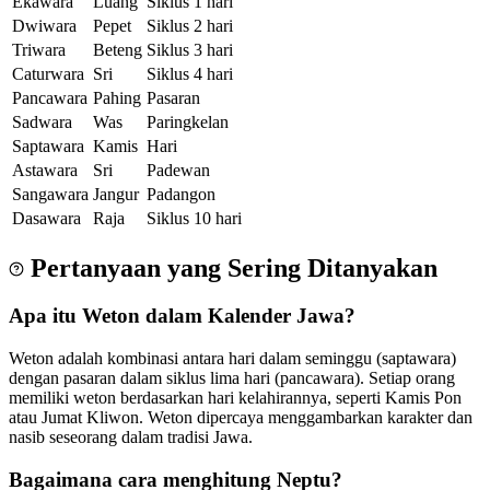
Ekawara
Luang
Siklus 1 hari
Dwiwara
Pepet
Siklus 2 hari
Triwara
Beteng
Siklus 3 hari
Caturwara
Sri
Siklus 4 hari
Pancawara
Pahing
Pasaran
Sadwara
Was
Paringkelan
Saptawara
Kamis
Hari
Astawara
Sri
Padewan
Sangawara
Jangur
Padangon
Dasawara
Raja
Siklus 10 hari
Pertanyaan yang Sering Ditanyakan
Apa itu Weton dalam Kalender Jawa?
Weton adalah kombinasi antara hari dalam seminggu (saptawara)
dengan pasaran dalam siklus lima hari (pancawara). Setiap orang
memiliki weton berdasarkan hari kelahirannya, seperti Kamis Pon
atau Jumat Kliwon. Weton dipercaya menggambarkan karakter dan
nasib seseorang dalam tradisi Jawa.
Bagaimana cara menghitung Neptu?