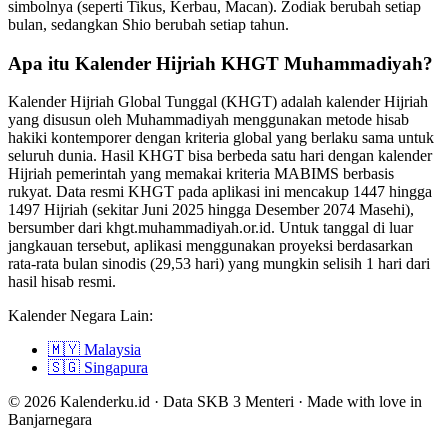
simbolnya (seperti Tikus, Kerbau, Macan). Zodiak berubah setiap
bulan, sedangkan Shio berubah setiap tahun.
Apa itu Kalender Hijriah KHGT Muhammadiyah?
Kalender Hijriah Global Tunggal (KHGT) adalah kalender Hijriah
yang disusun oleh Muhammadiyah menggunakan metode hisab
hakiki kontemporer dengan kriteria global yang berlaku sama untuk
seluruh dunia. Hasil KHGT bisa berbeda satu hari dengan kalender
Hijriah pemerintah yang memakai kriteria MABIMS berbasis
rukyat. Data resmi KHGT pada aplikasi ini mencakup 1447 hingga
1497 Hijriah (sekitar Juni 2025 hingga Desember 2074 Masehi),
bersumber dari khgt.muhammadiyah.or.id. Untuk tanggal di luar
jangkauan tersebut, aplikasi menggunakan proyeksi berdasarkan
rata-rata bulan sinodis (29,53 hari) yang mungkin selisih 1 hari dari
hasil hisab resmi.
Kalender Negara Lain:
🇲🇾
Malaysia
🇸🇬
Singapura
© 2026 Kalenderku.id · Data SKB 3 Menteri · Made with love in
Banjarnegara