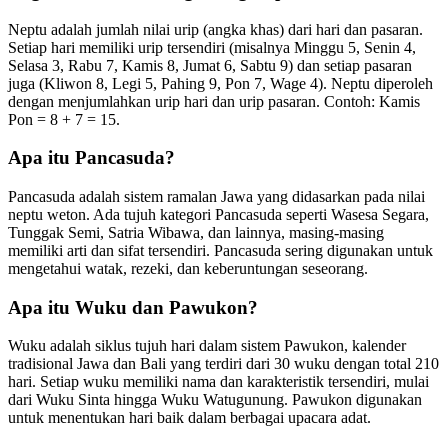
Neptu adalah jumlah nilai urip (angka khas) dari hari dan pasaran.
Setiap hari memiliki urip tersendiri (misalnya Minggu 5, Senin 4,
Selasa 3, Rabu 7, Kamis 8, Jumat 6, Sabtu 9) dan setiap pasaran
juga (Kliwon 8, Legi 5, Pahing 9, Pon 7, Wage 4). Neptu diperoleh
dengan menjumlahkan urip hari dan urip pasaran. Contoh: Kamis
Pon = 8 + 7 = 15.
Apa itu Pancasuda?
Pancasuda adalah sistem ramalan Jawa yang didasarkan pada nilai
neptu weton. Ada tujuh kategori Pancasuda seperti Wasesa Segara,
Tunggak Semi, Satria Wibawa, dan lainnya, masing-masing
memiliki arti dan sifat tersendiri. Pancasuda sering digunakan untuk
mengetahui watak, rezeki, dan keberuntungan seseorang.
Apa itu Wuku dan Pawukon?
Wuku adalah siklus tujuh hari dalam sistem Pawukon, kalender
tradisional Jawa dan Bali yang terdiri dari 30 wuku dengan total 210
hari. Setiap wuku memiliki nama dan karakteristik tersendiri, mulai
dari Wuku Sinta hingga Wuku Watugunung. Pawukon digunakan
untuk menentukan hari baik dalam berbagai upacara adat.