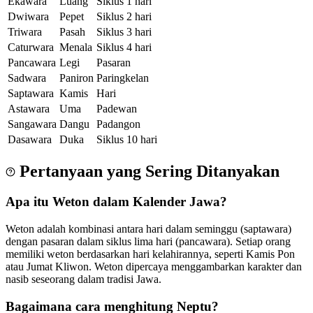
Ekawara
Luang
Siklus 1 hari
Dwiwara
Pepet
Siklus 2 hari
Triwara
Pasah
Siklus 3 hari
Caturwara
Menala
Siklus 4 hari
Pancawara
Legi
Pasaran
Sadwara
Paniron
Paringkelan
Saptawara
Kamis
Hari
Astawara
Uma
Padewan
Sangawara
Dangu
Padangon
Dasawara
Duka
Siklus 10 hari
Pertanyaan yang Sering Ditanyakan
Apa itu Weton dalam Kalender Jawa?
Weton adalah kombinasi antara hari dalam seminggu (saptawara)
dengan pasaran dalam siklus lima hari (pancawara). Setiap orang
memiliki weton berdasarkan hari kelahirannya, seperti Kamis Pon
atau Jumat Kliwon. Weton dipercaya menggambarkan karakter dan
nasib seseorang dalam tradisi Jawa.
Bagaimana cara menghitung Neptu?