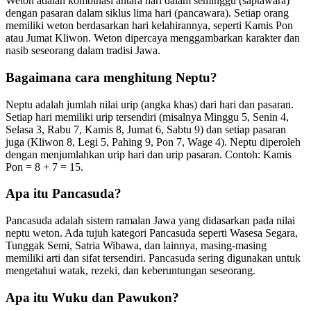
Weton adalah kombinasi antara hari dalam seminggu (saptawara)
dengan pasaran dalam siklus lima hari (pancawara). Setiap orang
memiliki weton berdasarkan hari kelahirannya, seperti Kamis Pon
atau Jumat Kliwon. Weton dipercaya menggambarkan karakter dan
nasib seseorang dalam tradisi Jawa.
Bagaimana cara menghitung Neptu?
Neptu adalah jumlah nilai urip (angka khas) dari hari dan pasaran.
Setiap hari memiliki urip tersendiri (misalnya Minggu 5, Senin 4,
Selasa 3, Rabu 7, Kamis 8, Jumat 6, Sabtu 9) dan setiap pasaran
juga (Kliwon 8, Legi 5, Pahing 9, Pon 7, Wage 4). Neptu diperoleh
dengan menjumlahkan urip hari dan urip pasaran. Contoh: Kamis
Pon = 8 + 7 = 15.
Apa itu Pancasuda?
Pancasuda adalah sistem ramalan Jawa yang didasarkan pada nilai
neptu weton. Ada tujuh kategori Pancasuda seperti Wasesa Segara,
Tunggak Semi, Satria Wibawa, dan lainnya, masing-masing
memiliki arti dan sifat tersendiri. Pancasuda sering digunakan untuk
mengetahui watak, rezeki, dan keberuntungan seseorang.
Apa itu Wuku dan Pawukon?