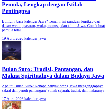
Pemula, Lengkap dengan Istilah
Pentingnya
Bingung baca kalender Jawa? Tenang, ini panduan lengkap dari
dasar: weton, pasaran, wuku, mangsa, dan tahun Jawa. Cocok buat
pemula total.
19 April 2026
kalender jawa
Bulan Suro: Tradisi, Pantangan, dan
Makna Spiritualnya dalam Budaya Jawa
Apa itu Bulan Suro? Kenapa banyak orang Jawa menganggapnya
sakral dan penuh pantangan? Simak sejarah, tradisi, dan maknanya.
17 April 2026
kalender jawa