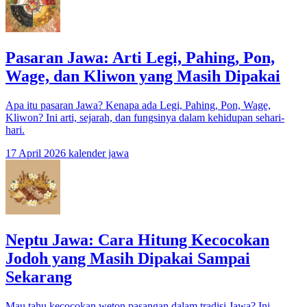
Pasaran Jawa: Arti Legi, Pahing, Pon,
Wage, dan Kliwon yang Masih Dipakai
Apa itu pasaran Jawa? Kenapa ada Legi, Pahing, Pon, Wage,
Kliwon? Ini arti, sejarah, dan fungsinya dalam kehidupan sehari-
hari.
17 April 2026
kalender jawa
Neptu Jawa: Cara Hitung Kecocokan
Jodoh yang Masih Dipakai Sampai
Sekarang
Mau tahu kecocokan weton pasangan dalam tradisi Jawa? Ini